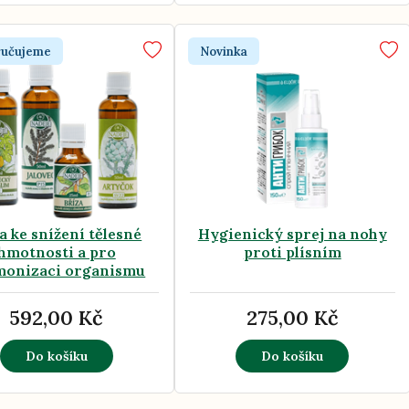
ručujeme
Novinka
a ke snížení tělesné
Hygienický sprej na nohy
hmotnosti a pro
proti plísním
monizaci organismu
592,00 Kč
275,00 Kč
Do košíku
Do košíku