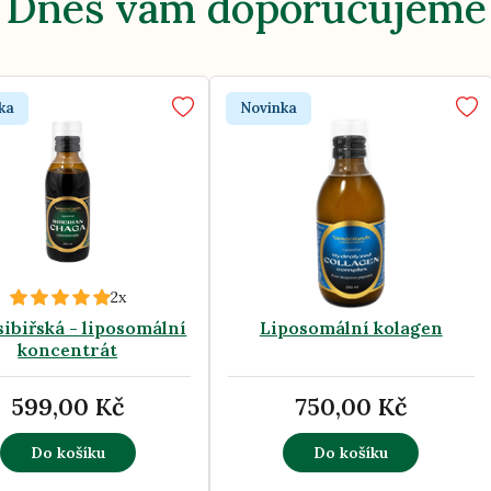
Dnes vám doporučujeme
ka
Novinka
2x
sibiřská - liposomální
Liposomální kolagen
koncentrát
599,00 Kč
750,00 Kč
Do košíku
Do košíku