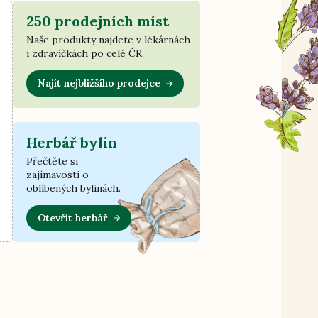
250 prodejních míst
Naše produkty najdete v lékárnách
i zdravíčkách po celé ČR.
Najít nejbližšího prodejce
Herbář bylin
Přečtěte si
zajímavosti o
oblíbených bylinách.
Otevřít herbář