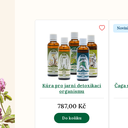
Novin
Kúra pro jarní detoxikaci
Čaga 
organismu
787,00 Kč
Do košíku