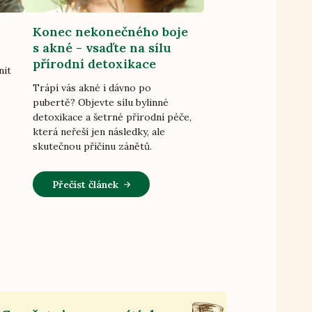
Konec nekonečného boje
s akné - vsaďte na sílu
přírodní detoxikace
nit
Trápí vás akné i dávno po
pubertě? Objevte sílu bylinné
detoxikace a šetrné přírodní péče,
která neřeší jen následky, ale
skutečnou příčinu zánětů.
Přečíst článek