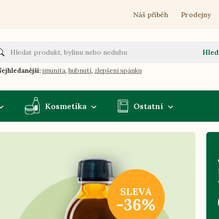
Náš příběh
Prodejny
Hled
ejhledanější:
imunita
,
hubnutí
,
zlepšení spánku
Kosmetika
Ostatní