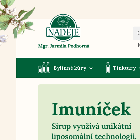
N
Bylinné kúry
Tinktury