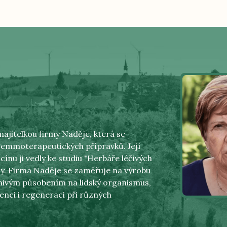
ajitelkou firmy Naděje, která se
 gemmoterapeutických přípravků. Její
cínu ji vedly ke studiu "Herbáře léčivých
rmy. Firma Naděje se zaměřuje na výrobu
znivým působením na lidský organismus,
enci i regeneraci při různých