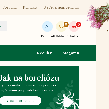
Poradna
Kontakty
Regenerační centrum
0
0
at
Přihlásit
Oblíbené
Košík
Neduhy
Magazín
Jak na boreliózu
Bylinky mohou pomoci při podpoře
organismu po prodělané borelóze.
Více informací