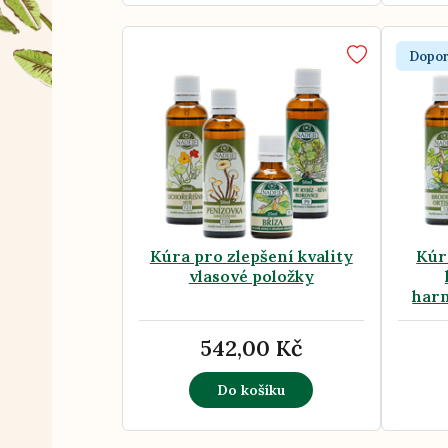
Dopo
Kúra pro zlepšení kvality
Kúr
vlasové položky
har
542,00 Kč
Do košíku