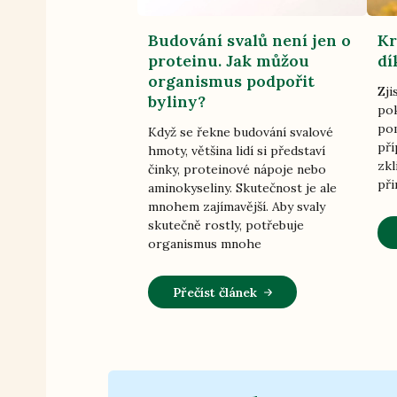
Budování svalů není jen o
Kr
proteinu. Jak můžou
dí
organismus podpořit
Zji
byliny?
pok
pom
Když se řekne budování svalové
pří
hmoty, většina lidí si představí
zkl
činky, proteinové nápoje nebo
při
aminokyseliny. Skutečnost je ale
mnohem zajímavější. Aby svaly
skutečně rostly, potřebuje
organismus mnohe
Přečíst článek