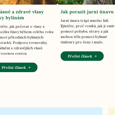
ásné a zdravé vlasy
Jak porazit jarní únavu
ky bylinám
Jarní únava trápí mnoho lidí.
Zjistěte, proč vzniká, jak ji zmír
stěte, jak pečovat o vlasy a
pomocí pohybu, stravy a jak
ožku hlavy během celého roku
mohou tělu pomoci bylinné
ocí přírodních bylinných
tinktury pro ženy i muže.
pravků. Podpora rovnováhy,
idnění a zdravějších vlasů
rozenou cestou.
Přečíst článek
Přečíst článek