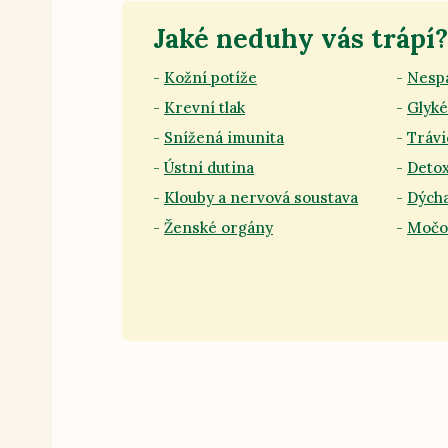
Jaké neduhy vás trápí?
Kožní potíže
Nesp
Krevní tlak
Glyk
Snížená imunita
Trávi
Ústní dutina
Deto
Klouby a nervová soustava
Dýcha
Ženské orgány
Močo