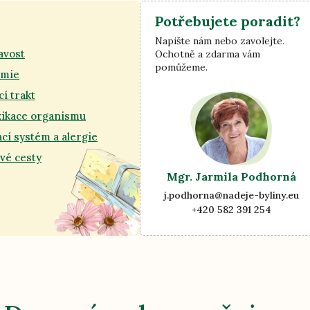
Potřebujete poradit?
Napište nám nebo zavolejte.
avost
Ochotně a zdarma vám
pomůžeme.
émie
cí trakt
xikace organismu
cí systém a alergie
vé cesty
Mgr. Jarmila Podhorná
j.podhorna@nadeje-byliny.eu
+420 582 391 254