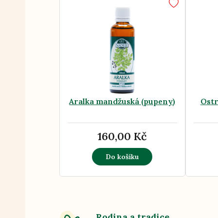
Aralka mandžuská (pupeny)
Ostr
160,00 Kč
Do košíku
Rodina a tradice