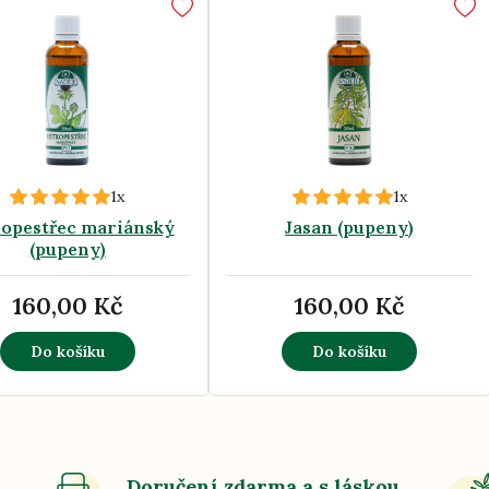
1x
1x
opestřec mariánský
Jasan (pupeny)
(pupeny)
160,00 Kč
160,00 Kč
Do košíku
Do košíku
Doručení zdarma a s láskou