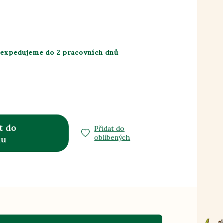
 expedujeme do 2 pracovních dnů
t do
Přidat do
oblíbených
ku