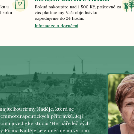
dku u
Pokud nakoupíte nad 1 500 Kč, poštovné za
d roku
vás platíme my. Vaši objednávku
expedujeme do 24 hodin.
Informace o doručení
ajitelkou firmy Naděje, která se
 gemmoterapeutických přípravků. Její
cínu ji vedly ke studiu "Herbáře léčivých
rmy. Firma Naděje se zaměřuje na výrobu