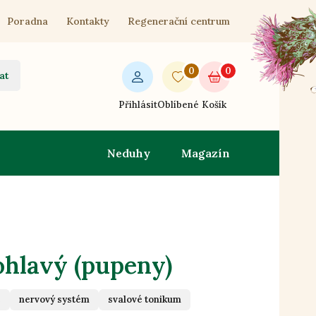
Poradna
Kontakty
Regenerační centrum
0
0
at
Přihlásit
Oblíbené
Košík
Neduhy
Magazín
ohlavý (pupeny)
e
nervový systém
svalové tonikum