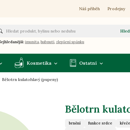
Náš příběh
Prodejny
Hled
ejhledanější:
imunita
,
hubnutí
,
zlepšení spánku
Kosmetika
Ostatní
Bělotrn kulatohlavý (pupeny)
Bělotrn kulat
brnění
funkce srdce
křeč