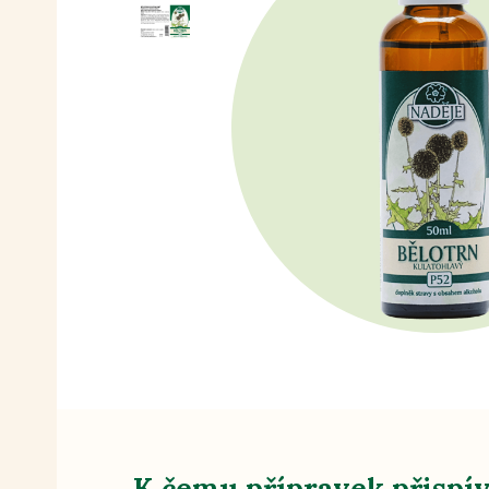
K čemu přípravek přispí