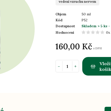
vedení vzruchu nervem
Objem
50 ml
Kód
P52
Dostupnost
Skladem > 5 ks
-
Hodnocení
0x
160,00 Kč
s DPH
Vloži
-
+
koší
vá