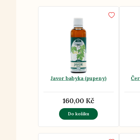
Javor babyka (pupeny)
Čer
160,00 Kč
Do košíku