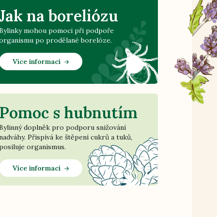
Jak na boreliózu
Bylinky mohou pomoci při podpoře
organismu po prodělané borelóze.
Více informací
Pomoc s hubnutím
Bylinný doplněk pro podporu snižování
nadváhy. Přispívá ke štěpení cukrů a tuků,
posiluje organismus.
Více informací