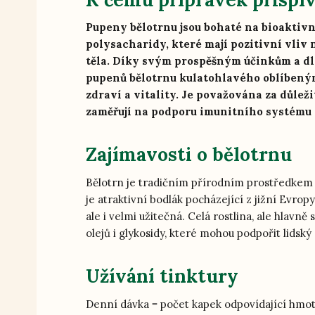
Pupeny bělotrnu jsou bohaté na bioaktivní
polysacharidy, které mají pozitivní vliv 
těla. Díky svým prospěšným účinkům a dlo
pupenů bělotrnu kulatohlavého oblíbený
zdraví a vitality. Je považována za důlež
zaměřují na podporu imunitního systému
Zajímavosti o bělotrnu
Bělotrn je tradičním přírodním prostředkem s
je atraktivní bodlák pocházející z jižní Evropy
ale i velmi užitečná. Celá rostlina, ale hlavn
olejů i glykosidy, které mohou podpořit lidsk
Užívání tinktury
Denní dávka = počet kapek odpovídající hmot