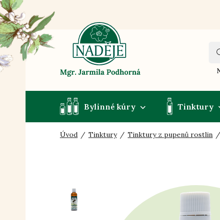
N
Bylinné kúry
Tinktury
Úvod
Tinktury
Tinktury z pupenů rostlin