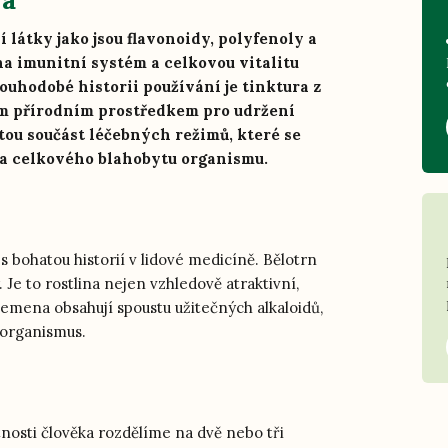
 látky jako jsou flavonoidy, polyfenoly a
na imunitní systém a celkovou vitalitu
uhodobé historii používání je tinktura z
m přírodním prostředkem pro udržení
itou součást léčebných režimů, které se
 a celkového blahobytu organismu.
 bohatou historií v lidové medicíně. Bělotrn
. Je to rostlina nejen vzhledově atraktivní,
ě semena obsahují spoustu užitečných alkaloidů,
ý organismus.
nosti člověka rozdělíme na dvě nebo tři