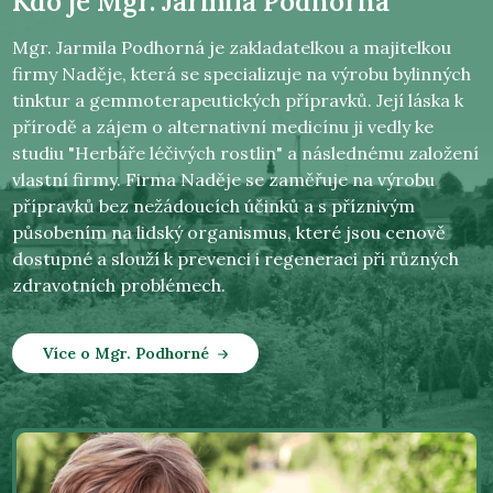
Kdo je
Mgr. Jarmila Podhorná
Mgr. Jarmila Podhorná je zakladatelkou a majitelkou
firmy Naděje, která se specializuje na výrobu bylinných
tinktur a gemmoterapeutických přípravků. Její láska k
přírodě a zájem o alternativní medicínu ji vedly ke
studiu "Herbáře léčivých rostlin" a následnému založení
vlastní firmy. Firma Naděje se zaměřuje na výrobu
přípravků bez nežádoucích účinků a s příznivým
působením na lidský organismus, které jsou cenově
dostupné a slouží k prevenci i regeneraci při různých
zdravotních problémech.
Více o Mgr. Podhorné