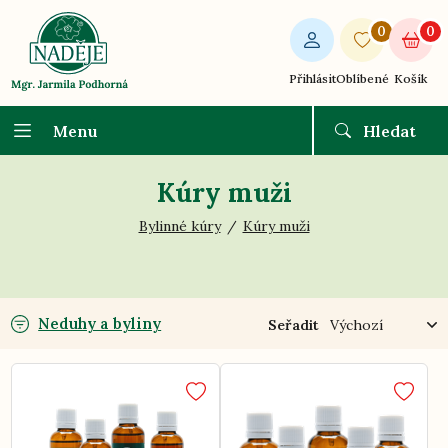
0
0
Přihlásit
Oblíbené
Košík
Menu
Hledat
Kúry muži
Bylinné kúry
Kúry muži
Neduhy a byliny
Seřadit