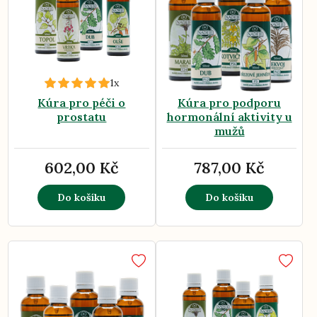
1x
Kúra pro péči o
Kúra pro podporu
prostatu
hormonální aktivity u
mužů
602,00 Kč
787,00 Kč
Do košíku
Do košíku