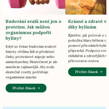
Budování svalů není jen o
Krásné a zdravé vl
proteinu. Jak můžou
díky bylinám
organismus podpořit
Zjistěte, jak pečovat o vl
byliny?
pokožku hlavy během ce
pomocí přírodních bylin
Když se řekne budování svalové
přípravků. Podpora rovn
hmoty, většina lidí si představí
zklidnění a zdravějších vl
činky, proteinové nápoje nebo
přirozenou cestou.
aminokyseliny. Skutečnost je ale
mnohem zajímavější. Aby svaly
Přečíst článek
skutečně rostly, potřebuje
organismus mnohe
Přečíst článek