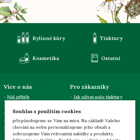
Bylinné kúry
Tinktury
Kosmetika
Ostatní
Více o nás
Pro zákazníky
Náš příběh
Jak užívat naše tinktury
Semináře a přednášky
Obchodní podmínky
Souhlas s použitím cookies
Kontakty
Doprava a platba
Pro odběratele
Zpracování osobních údajů
přizpůsobujeme se Vám na míru. Na základě Vašeho
chování na webu personalizujeme jeho obsah a
Dotace EU
zobrazujeme Vám relevantní nabídky a produkty.