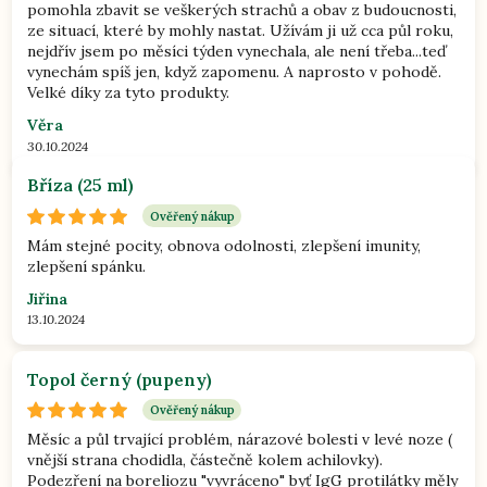
pomohla zbavit se veškerých strachů a obav z budoucnosti,
ze situací, které by mohly nastat. Užívám ji už cca půl roku,
nejdřív jsem po měsíci týden vynechala, ale není třeba...teď
vynechám spíš jen, když zapomenu. A naprosto v pohodě.
Velké díky za tyto produkty.
Věra
30.10.2024
Bříza (25 ml)
Ověřený nákup
Mám stejné pocity, obnova odolnosti, zlepšení imunity,
zlepšení spánku.
Jiřina
13.10.2024
Topol černý (pupeny)
Ověřený nákup
Měsíc a půl trvající problém, nárazové bolesti v levé noze (
vnější strana chodidla, částečně kolem achilovky).
Podezření na boreliozu "vyvráceno" byť IgG protilátky měly