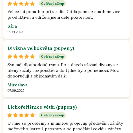
Ověřený nákup
Velice mi pomohlo při studiu. Cítila jsem se mnohem více
produktivní a udržela jsem déle pozornost.
Sára
16.10.2025
Divizna velkokvětá (pupeny)
Ověřený nákup
Syn měl dlouhodobě rýmu. Po 4 dnech užívání divizny se
hleny začaly rozpouštět a do týdne bylo po nemoci. Moc
doporučuji a objednávám další.
Miroslava
07.09.2025
Lichořeřišnice větší (pupeny)
Ověřený nákup
U mne se problémy s imunitou projevují především záněty
močového ústrojí, prostaty a od prodělání covidu, záněty