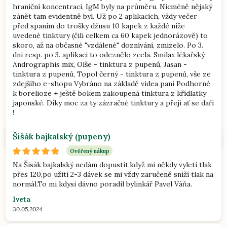
hraniční koncentraci, IgM byly na průměru. Nicméně nějaký
zánět tam evidentně byl. Už po 2 aplikacích, vždy večer
před spaním do trošky džusu 10 kapek z každé níže
uvedené tinktury (čili celkem ca 60 kapek jednorázově) to
skoro, až na občasné "vzdálené" doznívání, zmizelo. Po 3.
dni resp. po 3. aplikaci to odeznělo zcela. Smilax lékařský,
Andrographis mix, Olše - tinktura z pupenů, Jasan -
tinktura z pupenů, Topol černý - tinktura z pupenů, vše ze
zdejšího e-shopu Vybráno na základě videa paní Podhorné
k borelioze + ještě bokem zakoupená tinktura z křídlatky
japonské. Díky moc za ty zázračné tinktury a přeji ať se daří
!
Marek
Šišák bajkalský (pupeny)
30.06.2024
Ověřený nákup
Na Šisák bajkalský nedám dopustit,když mi někdy vyletí tlak
přes 120,po užití 2-3 dávek se mi vždy zaručeně sníží tlak na
normál.To mi kdysi dávno poradil bylinkář Pavel Váňa.
Iveta
30.05.2024