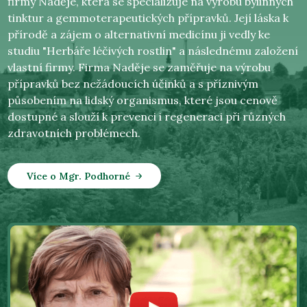
firmy Naděje, která se specializuje na výrobu bylinných
tinktur a gemmoterapeutických přípravků. Její láska k
přírodě a zájem o alternativní medicínu ji vedly ke
studiu "Herbáře léčivých rostlin" a následnému založení
vlastní firmy. Firma Naděje se zaměřuje na výrobu
přípravků bez nežádoucích účinků a s příznivým
působením na lidský organismus, které jsou cenově
dostupné a slouží k prevenci i regeneraci při různých
zdravotních problémech.
Více o Mgr. Podhorné