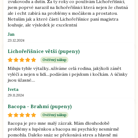
zvukovodu a dutin. Za ty roky co používám Lichořeřišnici,
jsem poprvé narazil na lichořeřišnici která nejen že chutná
ale i echt zabírá na problémy s močákem a prostatou.
Netuším jak a které části Lichořeřišnice paní magistra
louhuje, ale výsledek je excelentní
Jan
23.12.2024
Lichořeřišnice větší (pupeny)
Ověřený nákup
Miluju tyhle výtažky...užíváme celá rodina, jakýkoli zánět
vyléčí a nejen u lidí....podávám i pejskum i kočkám. A účinky
jsou úžasné....
Iveta
29.11.2024
Bacopa - Brahmí (pupeny)
Ověřený nákup
Bacopa je pro mne malý zázrak. Mám dlouhodobě
problémy s lupénkou a bacopa mi psychicky nesmírmě
pomohla. Daleko snáz se překonává stres a hlavně mi