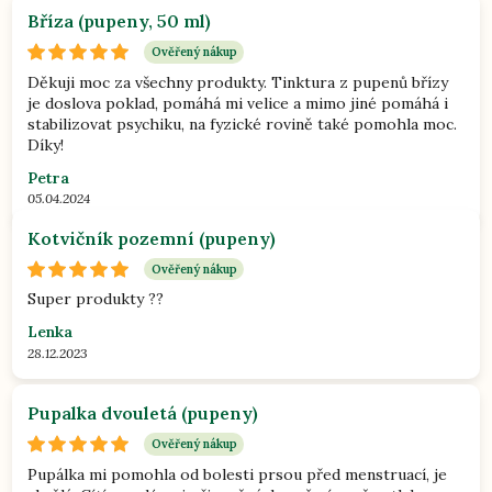
Bříza (pupeny, 50 ml)
Ověřený nákup
Děkuji moc za všechny produkty. Tinktura z pupenů břízy
je doslova poklad, pomáhá mi velice a mimo jiné pomáhá i
stabilizovat psychiku, na fyzické rovině také pomohla moc.
Díky!
Petra
05.04.2024
Kotvičník pozemní (pupeny)
Ověřený nákup
Super produkty ??
Lenka
28.12.2023
Pupalka dvouletá (pupeny)
Ověřený nákup
Pupálka mi pomohla od bolesti prsou před menstruací, je