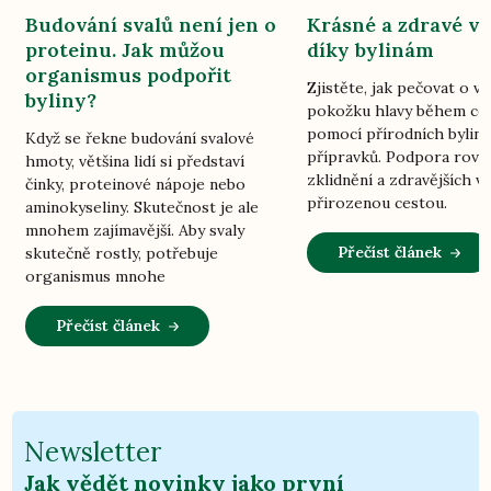
Budování svalů není jen o
Krásné a zdravé vl
proteinu. Jak můžou
díky bylinám
organismus podpořit
Zjistěte, jak pečovat o vl
byliny?
pokožku hlavy během ce
pomocí přírodních bylin
Když se řekne budování svalové
přípravků. Podpora rovn
hmoty, většina lidí si představí
zklidnění a zdravějších vl
činky, proteinové nápoje nebo
přirozenou cestou.
aminokyseliny. Skutečnost je ale
mnohem zajímavější. Aby svaly
Přečíst článek
skutečně rostly, potřebuje
organismus mnohe
Přečíst článek
Newsletter
Jak vědět novinky jako první