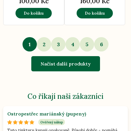
100,00 Kč
160,00 Kč
Do košíku
Do košíku
1
2
3
4
5
6
Načíst další produkty
Co říkají naši zákazníci
Ostropestřec mariánský (pupeny)
Ověřený nákup
Tuto tinkturu kupuji opakovaně. Působí dobře - pomáhá