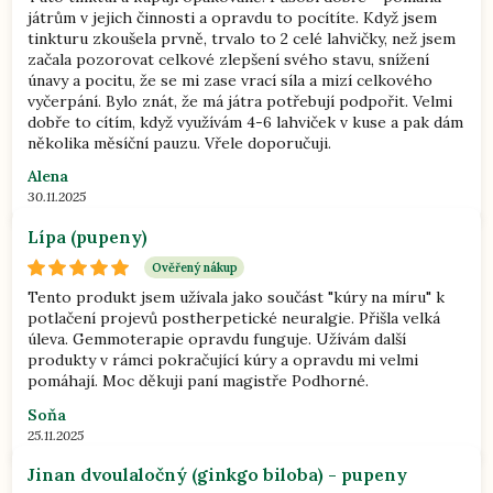
játrům v jejich činnosti a opravdu to pocítíte. Když jsem
tinkturu zkoušela prvně, trvalo to 2 celé lahvičky, než jsem
začala pozorovat celkové zlepšení svého stavu, snížení
únavy a pocitu, že se mi zase vrací síla a mizí celkového
vyčerpání. Bylo znát, že má játra potřebují podpořit. Velmi
dobře to cítím, když využívám 4-6 lahviček v kuse a pak dám
několika měsíční pauzu. Vřele doporučuji.
Alena
30.11.2025
Lípa (pupeny)
Ověřený nákup
Tento produkt jsem užívala jako součást "kúry na míru" k
potlačení projevů postherpetické neuralgie. Přišla velká
úleva. Gemmoterapie opravdu funguje. Užívám další
produkty v rámci pokračující kúry a opravdu mi velmi
pomáhají. Moc děkuji paní magistře Podhorné.
Soňa
25.11.2025
Jinan dvoulaločný (ginkgo biloba) - pupeny