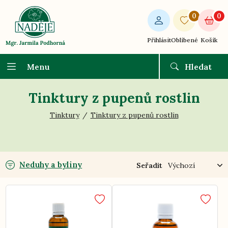
0
0
Přihlásit
Oblíbené
Košík
Menu
Hledat
Tinktury z pupenů rostlin
Tinktury
Tinktury z pupenů rostlin
Neduhy a byliny
Seřadit