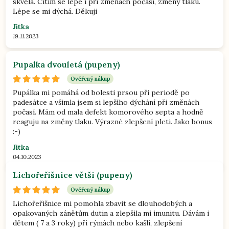
skvělá. Cítím se lépe i při změnách počasí, změny tlaku.
Lépe se mi dýchá. Děkuji
Jitka
19.11.2023
Pupalka dvouletá (pupeny)
Ověřený nákup
Pupálka mi pomáhá od bolesti prsou při periodě po
padesátce a všimla jsem si lepšího dýchání při změnách
počasí. Mám od mala defekt komorového septa a hodně
reaguju na změny tlaku. Výrazné zlepšení pleti. Jako bonus
:-)
Jitka
04.10.2023
Lichořeřišnice větší (pupeny)
Ověřený nákup
Lichořeřišnice mi pomohla zbavit se dlouhodobých a
opakovaných zánětům dutin a zlepšila mi imunitu. Dávám i
dětem ( 7 a 3 roky) při rýmách nebo kašli, zlepšení