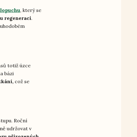
 lopuchu
, který se
ou regeneraci
.
louhodobém
asů totiž úzce
na bázi
tkání,
což se
stupu. Roční
žně udržovat v
oru přirozených