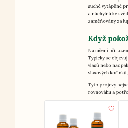
suché vytápěné pr
a náchylná ke svě
zaměňovány za lup
Když pokož
Narušení přirozen
Typicky se objevuj
vlasů nebo naopak
vlasových kořínků
Tyto projevy nejso
rovnováhu a potře