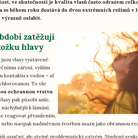
tost, ve skutečnosti je kvalita vlasů často odrazem cel
a se během roku dostává do dvou extrémních režimů v lé
í výrazně oslabit.
bdobí zatěžují
kožku hlavy
 jsou vlasy vystavené
ečnímu záření, vyšším
u kontaktu s vodou – ať
chlorovanou. To vše
nou ochrannou vrstvu
 Vlasy pak působí suše,
í náchylnější k lámání.
že reagovat přesušením,
tí nebo naopak nadměrnou tvorbou mazu jako obrannou rea
áší opačný, ale stejně problematický extrém. Studený venk