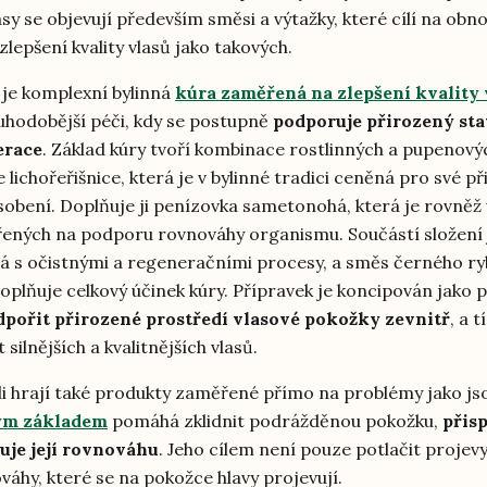
y se objevují především směsi a výtažky, které cílí na ob
zlepšení kvality vlasů jako takových.
 je komplexní bylinná
kúra zaměřená na zlepšení kvality
ouhodobější péči, kdy se postupně
podporuje přirozený sta
erace
. Základ kúry tvoří kombinace rostlinných a pupenový
e lichořeřišnice, která je v bylinné tradici ceněná pro své p
sobení. Doplňuje ji penízovka sametonohá, která je rovněž 
ených na podporu rovnováhy organismu. Součástí složení j
á s očistnými a regeneračními procesy, a směs černého ryb
doplňuje celkový účinek kúry. Přípravek je koncipován jako 
dpořit přirozené prostředí vlasové pokožky zevnitř
, a 
silnějších a kvalitnějších vlasů.
li hrají také produkty zaměřené přímo na problémy jako jso
ým základem
pomáhá zklidnit podrážděnou pokožku,
přisp
uje její rovnováhu
. Jeho cílem není pouze potlačit projevy,
áhy, které se na pokožce hlavy projevují.