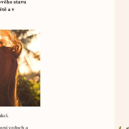
kového stavu
tě a v
kcí.
ovní vzduch a