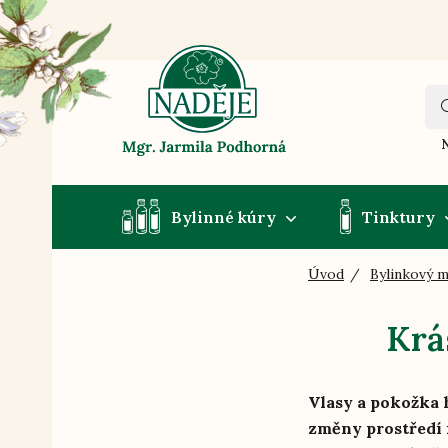
N
Bylinné kúry
Tinktury
Úvod
Bylinkový 
Krá
Vlasy a pokožka h
změny prostředí 