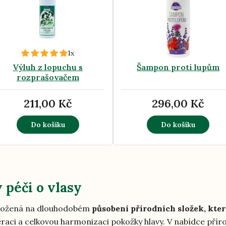
1x
Výluh z lopuchu s
Šampon proti lupům
rozprašovačem
211,00 Kč
296,00 Kč
Do košíku
Do košíku
v péči o vlasy
založená na dlouhodobém
působení přírodních složek, kter
eraci a celkovou harmonizaci pokožky hlavy. V nabídce pří