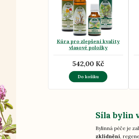
Kúra pro zlepšení kvality
vlasové položky
542,00 Kč
Do košíku
Síla bylin 
Bylinná péče je 
zklidnění
, regen