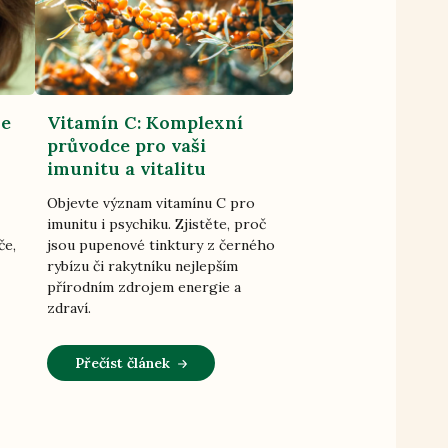
je
Vitamín C: Komplexní
průvodce pro vaši
imunitu a vitalitu
Objevte význam vitamínu C pro
imunitu i psychiku. Zjistěte, proč
če,
jsou pupenové tinktury z černého
rybízu či rakytníku nejlepším
přírodním zdrojem energie a
zdraví.
Přečíst článek