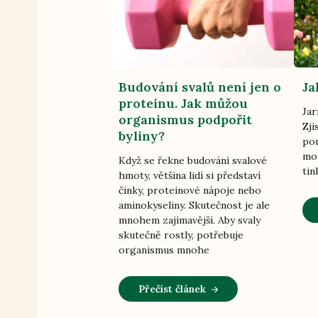
Budování svalů není jen o
Ja
proteinu. Jak můžou
Jar
organismus podpořit
Zji
byliny?
pom
moh
Když se řekne budování svalové
tin
hmoty, většina lidí si představí
činky, proteinové nápoje nebo
aminokyseliny. Skutečnost je ale
mnohem zajímavější. Aby svaly
skutečně rostly, potřebuje
organismus mnohe
Přečíst článek