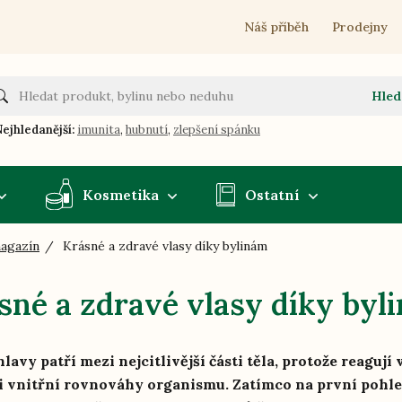
Náš příběh
Prodejny
Hled
ejhledanější:
imunita
,
hubnutí
,
zlepšení spánku
Kosmetika
Ostatní
magazín
Krásné a zdravé vlasy díky bylinám
sné a zdravé vlasy díky byl
lavy patří mezi nejcitlivější části těla, protože reagují
i vnitřní rovnováhy organismu. Zatímco na první pohled