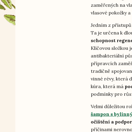
zaměřených na vlas
vlasové pokožky a 
Jedním z přístupů
Ta je určena k dl
schopnost regen
Klíčovou složkou j
antibakteriální pů
přípravcích zaměř
tradičně spojovan
vinné révy, která 
kúra, která má
po
podmínky pro růst 
Velmi důležitou ro
šampon s bylinn
očištění a podpor
příčinami nerovnov