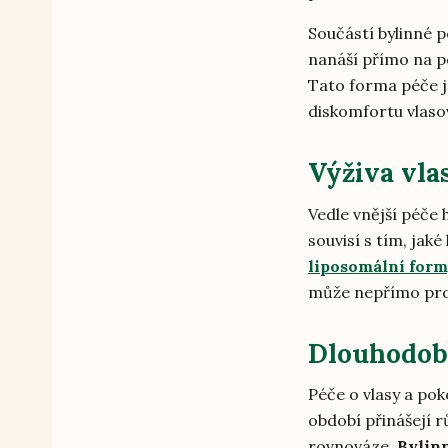
Součástí bylinné p
nanáší přímo na po
Tato forma péče 
diskomfortu vlaso
Výživa vla
Vedle vnější péče 
souvisí s tím, jaké
liposomální for
může nepřímo proj
Dlouhodobá
Péče o vlasy a pok
období přinášejí r
rovnováze.
Bylin