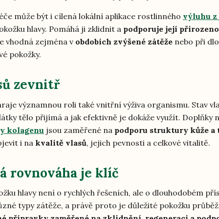
éče může být i cílená lokální aplikace rostlinného
výluhu z
kožku hlavy. Pomáhá ji zklidnit a
podporuje její přirozen
je vhodná zejména v
obdobích zvýšené zátěže
nebo při d
vé pokožky.
sů zevnitř
hraje významnou roli také vnitřní výživa organismu. Stav vl
 látky tělo přijímá a jak efektivně je dokáže využít. Doplňky 
my kolagenu
jsou zaměřené na
podporu struktury kůže a 
evit i na
kvalitě vlasů
, jejich pevnosti a celkové vitalitě.
 rovnováha je klíč
ožku hlavy není o rychlých řešeních, ale o dlouhodobém pří
ůzné typy zátěže, a právě proto je důležité pokožku průbě
né přípravky zaměřené na zklidnění, regeneraci a podp