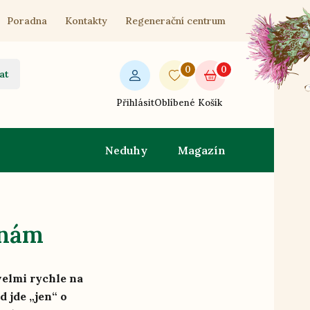
Poradna
Kontakty
Regenerační centrum
0
0
at
Přihlásit
Oblíbené
Košík
Neduhy
Magazín
inám
 velmi rychle na
 jde „jen“ o