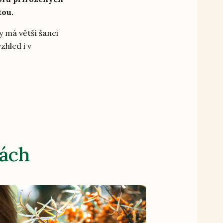
tou.
y má větší šanci
zhled i v
nách