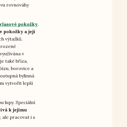
novu rovnováhy
 vlasové pokožky
.
v pokožky a její
ch výtažků.
řirozené
využívána v
e také bříza,
ízu, borovice a
postupná bylinná
tím vytvořit lepší
u lupy. Speciální
ívá k jejímu
 ale pracovat i s