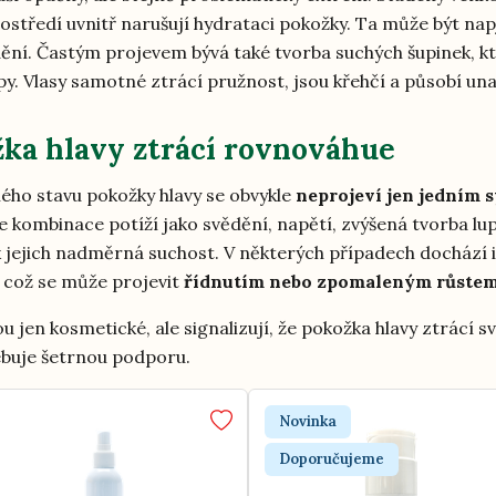
ostředí uvnitř narušují hydrataci pokožky. Ta může být na
dění. Častým projevem bývá také tvorba suchých šupinek, kt
y. Vlasy samotné ztrácí pružnost, jsou křehčí a působí un
ka hlavy ztrácí rovnováhue
ého stavu pokožky hlavy se obvykle
neprojeví jen jedním
e kombinace potíží jako svědění, napětí, zvýšená tvorba lu
 jejich nadměrná suchost. V některých případech dochází i
, což se může projevit
řídnutím nebo zpomaleným růstem
u jen kosmetické, ale signalizují, že pokožka hlavy ztrácí 
buje šetrnou podporu.
Novinka
Doporučujeme