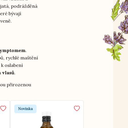
pjatá, podrážděná
eré bývají
aveně.
 symptomem
.
pů, rychlé maštění
 k oslabení
 vlasů
.
svou přirozenou
Novinka