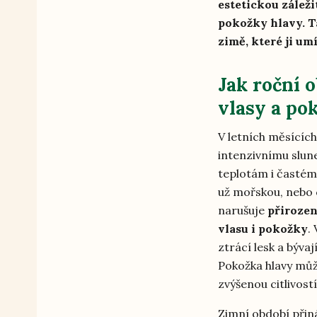
estetickou záleži
pokožky hlavy. T
zimě, které ji um
Jak roční o
vlasy a po
V letních měsících
intenzivnímu slun
teplotám i častém
už mořskou, nebo 
narušuje
přiroze
vlasu i pokožky
.
ztrácí lesk a bývaj
Pokožka hlavy mů
zvýšenou citlivos
Zimní období přin