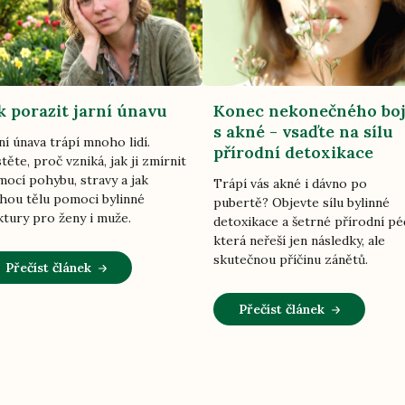
k porazit jarní únavu
Konec nekonečného bo
s akné - vsaďte na sílu
ní únava trápí mnoho lidí.
přírodní detoxikace
stěte, proč vzniká, jak ji zmírnit
ocí pohybu, stravy a jak
Trápí vás akné i dávno po
ou tělu pomoci bylinné
pubertě? Objevte sílu bylinné
ktury pro ženy i muže.
detoxikace a šetrné přírodní pé
která neřeší jen následky, ale
skutečnou příčinu zánětů.
Přečíst článek
Přečíst článek