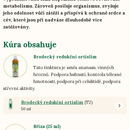
metabolismu. Zároveň posiluje organismus, zvyšuje
jeho odolnost vůči zátěži a přispívá k ochraně srdce a
cév, které jsou při nadváze dlouhodobě více
zatěžovány.
Kúra obsahuje
Brodecký redukční ortislim
Tato tinktura je směs ananasu, vinných
hroznů. Podpora hubnutí, kontrola tělesné
hmotnosti, podpora při celulitidě, podpora
střevní aktivity.
Brodecký redukční ortislim
(T2)
50 ml
Bříza (25 ml)