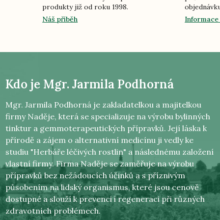
produkty již od roku 1998.
objednávku
Náš příběh
Informace
Kdo je
Mgr. Jarmila Podhorná
Mgr. Jarmila Podhorná je zakladatelkou a majitelkou
firmy Naděje, která se specializuje na výrobu bylinných
tinktur a gemmoterapeutických přípravků. Její láska k
přírodě a zájem o alternativní medicínu ji vedly ke
studiu "Herbáře léčivých rostlin" a následnému založení
vlastní firmy. Firma Naděje se zaměřuje na výrobu
přípravků bez nežádoucích účinků a s příznivým
působením na lidský organismus, které jsou cenově
dostupné a slouží k prevenci i regeneraci při různých
zdravotních problémech.