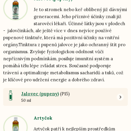
Je to stromek nebo keř oblíbený již dávnými
generacemi. Jeho příznivé účinky znali již
starověcí lékaři. Účinné látky jsou v plodech
- jalovčinkách, ale ještě více v dnes nejvíce používé
pupenové tinktuře, která má pozitivní účinky na vnitřní
orgány.Tinktura z pupenů jalovce je jako ochranný štít pro
organismus. Zvyšuje fyziologickou odolnost vůči
nepříznivým podmínkám, posiluje imunitní systém a
pomáhá tělu lépe zvládat stres. Současně podporuje
trávení a optimalizuje metabolismus sacharidů a tuků, což
je klíčové pro udržení energie a dobrého zdraví.
Jalovec (pupeny)
(P15)
50 ml
Artyčok
Artyčok patří k nejlepším prostředkům