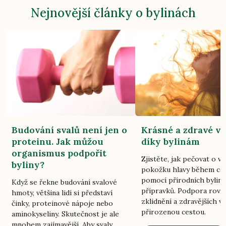
Nejnovější články o bylinách
Budování svalů není jen o
Krásné a zdravé vl
proteinu. Jak můžou
díky bylinám
organismus podpořit
Zjistěte, jak pečovat o vl
byliny?
pokožku hlavy během ce
pomocí přírodních bylin
Když se řekne budování svalové
přípravků. Podpora rovn
hmoty, většina lidí si představí
zklidnění a zdravějších vl
činky, proteinové nápoje nebo
přirozenou cestou.
aminokyseliny. Skutečnost je ale
mnohem zajímavější. Aby svaly