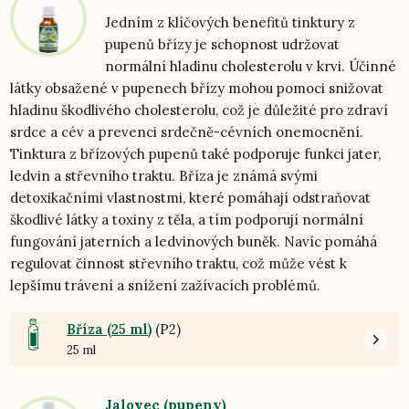
Jedním z klíčových benefitů tinktury z
pupenů břízy je schopnost udržovat
normální hladinu cholesterolu v krvi. Účinné
látky obsažené v pupenech břízy mohou pomoci snižovat
hladinu škodlivého cholesterolu, což je důležité pro zdraví
srdce a cév a prevenci srdečně-cévních onemocnění.
Tinktura z břízových pupenů také podporuje funkci jater,
ledvin a střevního traktu. Bříza je známá svými
detoxikačními vlastnostmi, které pomáhají odstraňovat
škodlivé látky a toxiny z těla, a tím podporují normální
fungování jaterních a ledvinových buněk. Navíc pomáhá
regulovat činnost střevního traktu, což může vést k
lepšímu trávení a snížení zažívacích problémů.
Bříza (25 ml)
(P2)
25 ml
Jalovec (pupeny)