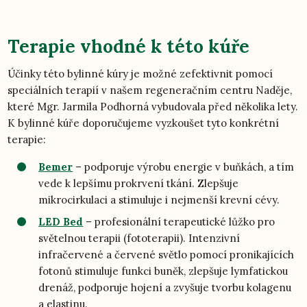
Terapie vhodné k této kúře
Účinky této bylinné kúry je možné zefektivnit pomocí
speciálních terapií v našem regeneračním centru Naděje,
které Mgr. Jarmila Podhorná vybudovala před několika lety.
K bylinné kúře doporučujeme vyzkoušet tyto konkrétní
terapie:
Bemer
– podporuje výrobu energie v buňkách, a tím
vede k lepšímu prokrvení tkání. Zlepšuje
mikrocirkulaci a stimuluje i nejmenší krevní cévy.
LED Bed
– profesionální terapeutické lůžko pro
světelnou terapii (fototerapii). Intenzivní
infračervené a červené světlo pomocí pronikajících
fotonů stimuluje funkci buněk, zlepšuje lymfatickou
drenáž, podporuje hojení a zvyšuje tvorbu kolagenu
a elastinu.