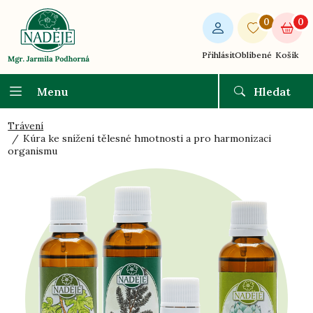
0
0
Přihlásit
Oblíbené
Košík
Menu
Hledat
Trávení
Kúra ke snížení tělesné hmotnosti a pro harmonizaci
organismu