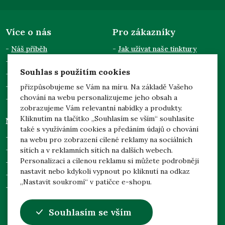
Více o nás
Pro zákazníky
Náš příběh
Jak užívat naše tinktury
Semináře a přednášky
Obchodní podmínky
Souhlas s použitím cookies
Kontakty
Doprava a platba
Pro odběratele
Zpracování osobních údajů
přizpůsobujeme se Vám na míru. Na základě Vašeho
chování na webu personalizujeme jeho obsah a
Dotace EU
zobrazujeme Vám relevantní nabídky a produkty.
Kliknutím na tlačítko „Souhlasím se vším“ souhlasíte
Něco navíc
Mgr. Jarmila Podhorná
také s využíváním cookies a předáním údajů o chování
(Naděje)
Prohlídka našich zahrad
na webu pro zobrazení cílené reklamy na sociálních
Brodek u Konice 3
Adoptuj svůj strom
sítích a v reklamních sítích na dalších webech.
798 46 Brodek u Konice
Personalizaci a cílenou reklamu si můžete podrobněji
Česká republika
Nejčastější dotazy
nastavit nebo kdykoli vypnout po kliknutí na odkaz
Nastavení soukromí
„Nastavit soukromí“ v patičce e-shopu.
Odstoupení od smlouvy
info@nadeje-byliny.eu
Souhlasím se vším