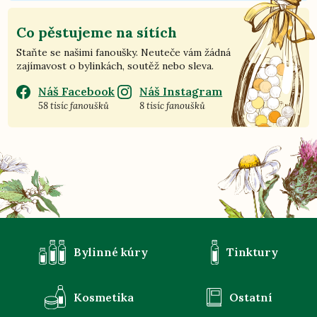
Co pěstujeme na sítích
Staňte se našimi fanoušky. Neuteče vám žádná
zajímavost o bylinkách, soutěž nebo sleva.
Náš Facebook
Náš Instagram
58 tisíc fanoušků
8 tisíc fanoušků
Bylinné kúry
Tinktury
Kosmetika
Ostatní