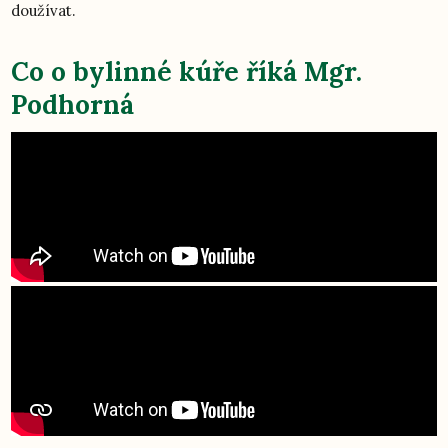
doužívat.
Co o bylinné kúře říká Mgr.
Podhorná