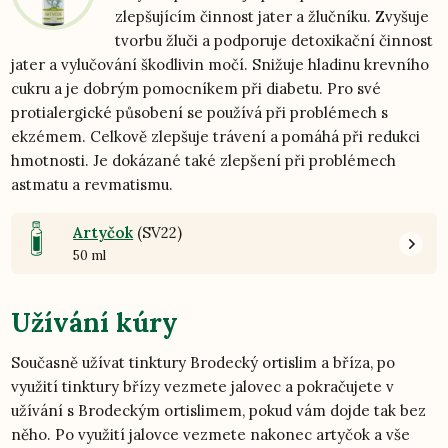
zlepšujícím činnost jater a žlučníku. Zvyšuje
tvorbu žluči a podporuje detoxikační činnost
jater a vylučování škodlivin močí. Snižuje hladinu krevního
cukru a je dobrým pomocníkem při diabetu. Pro své
protialergické působení se používá při problémech s
ekzémem. Celkově zlepšuje trávení a pomáhá při redukci
hmotnosti. Je dokázané také zlepšení při problémech
astmatu a revmatismu.
Artyčok
(SV22)
50 ml
Užívání kúry
Současně užívat tinktury Brodecký ortislim a bříza, po
využití tinktury břízy vezmete jalovec a pokračujete v
užívání s Brodeckým ortislimem, pokud vám dojde tak bez
něho. Po využití jalovce vezmete nakonec artyčok a vše