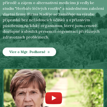
přírodě a zájem o alternativní medicínu ji vedly ke
studiu "Herbáře léčivých rostlin" a následnému založení
vlastní firmy. Firma Naděje se zaměřuje na výrobu
přípravků bez nežádoucích účinků a s příznivým
působením na lidský organismus, které jsou cenově
dostupné a slouží k prevenci i regeneraci při různých
zdravotních problémech.
Více o Mgr. Podhorné