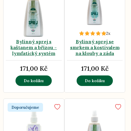
2x
Bylinný sprej s
Bylinný sprej se
kaštanem a břízou -
smrkem a kostivalem
lymfatický systém
na klouby a záda
171,00 Kč
171,00 Kč
Do košíku
Do košíku
Doporučujeme