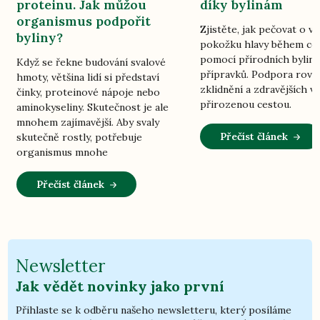
proteinu. Jak můžou
díky bylinám
organismus podpořit
Zjistěte, jak pečovat o vl
byliny?
pokožku hlavy během ce
pomocí přírodních bylin
Když se řekne budování svalové
přípravků. Podpora rovn
hmoty, většina lidí si představí
zklidnění a zdravějších vl
činky, proteinové nápoje nebo
přirozenou cestou.
aminokyseliny. Skutečnost je ale
mnohem zajímavější. Aby svaly
Přečíst článek
skutečně rostly, potřebuje
organismus mnohe
Přečíst článek
Newsletter
Jak vědět novinky jako první
Přihlaste se k odběru našeho newsletteru, který posíláme