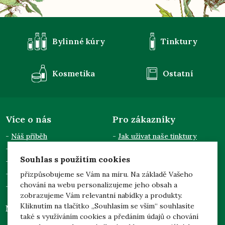
Bylinné kúry
Tinktury
Kosmetika
Ostatní
Více o nás
Pro zákazníky
Náš příběh
Jak užívat naše tinktury
Semináře a přednášky
Obchodní podmínky
Souhlas s použitím cookies
Kontakty
Doprava a platba
Pro odběratele
Zpracování osobních údajů
přizpůsobujeme se Vám na míru. Na základě Vašeho
chování na webu personalizujeme jeho obsah a
Dotace EU
zobrazujeme Vám relevantní nabídky a produkty.
Kliknutím na tlačítko „Souhlasím se vším“ souhlasíte
Něco navíc
Mgr. Jarmila Podhorná
také s využíváním cookies a předáním údajů o chování
(Naděje)
Prohlídka našich zahrad