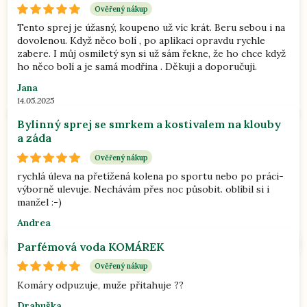
Ověřený nákup
Tento sprej je úžasný, koupeno už víc krát. Beru sebou i na
dovolenou. Když něco bolí , po aplikaci opravdu rychle
zabere. I můj osmiletý syn si už sám řekne, že ho chce když
ho něco bolí a je samá modřina . Děkuji a doporučuji.
Jana
14.05.2025
Bylinný sprej se smrkem a kostivalem na klouby
a záda
Ověřený nákup
rychlá úleva na přetížená kolena po sportu nebo po práci-
výborně ulevuje. Nechávám přes noc působit. oblíbil si i
manžel :-)
Andrea
31.10.2022
Parfémová voda KOMÁREK
Ověřený nákup
Komáry odpuzuje, muže přitahuje ??
Drahuška