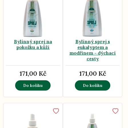
Bylinný sprej na
Bylinný sprej s
pokožku a kůži
eukalyptem a
modřínem - dýchací
cesty
171,00 Kč
171,00 Kč
Do košíku
Do košíku