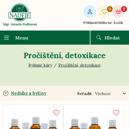
0
0
Přihlásit
Oblíbené
Košík
Menu
Hledat
Pročištění, detoxikace
Bylinné kúry
Pročištění, detoxikace
Neduhy a byliny
Seřadit