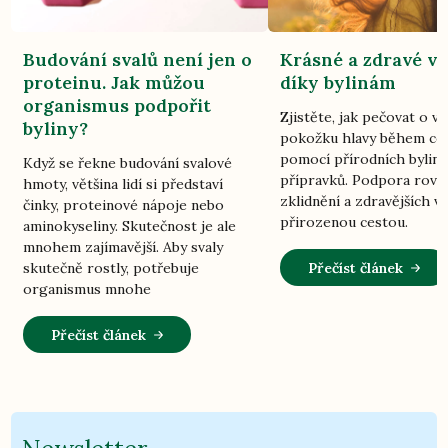
Budování svalů není jen o
Krásné a zdravé vl
proteinu. Jak můžou
díky bylinám
organismus podpořit
Zjistěte, jak pečovat o vl
byliny?
pokožku hlavy během ce
pomocí přírodních bylin
Když se řekne budování svalové
přípravků. Podpora rovn
hmoty, většina lidí si představí
zklidnění a zdravějších vl
činky, proteinové nápoje nebo
přirozenou cestou.
aminokyseliny. Skutečnost je ale
mnohem zajímavější. Aby svaly
Přečíst článek
skutečně rostly, potřebuje
organismus mnohe
Přečíst článek