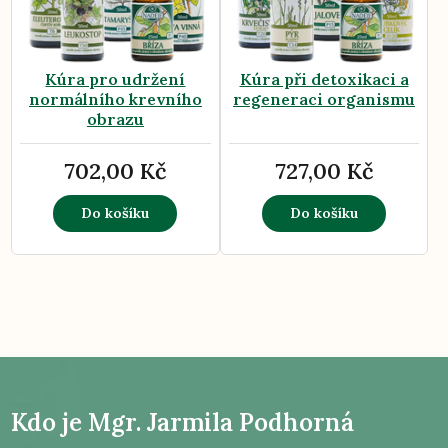
Kúra pro udržení
Kúra při detoxikaci a
normálního krevního
regeneraci organismu
obrazu
702,00 Kč
727,00 Kč
Do košíku
Do košíku
Kdo je
Mgr. Jarmila Podhorná