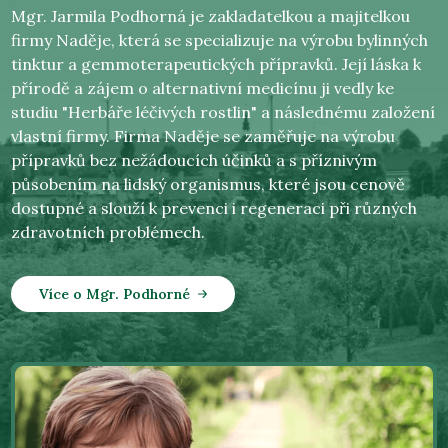
Mgr. Jarmila Podhorná je zakladatelkou a majitelkou
firmy Naděje, která se specializuje na výrobu bylinných
tinktur a gemmoterapeutických přípravků. Její láska k
přírodě a zájem o alternativní medicínu ji vedly ke
studiu "Herbáře léčivých rostlin" a následnému založení
vlastní firmy. Firma Naděje se zaměřuje na výrobu
přípravků bez nežádoucích účinků a s příznivým
působením na lidský organismus, které jsou cenově
dostupné a slouží k prevenci i regeneraci při různých
zdravotních problémech.
Více o Mgr. Podhorné