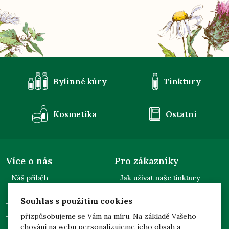
Bylinné kúry
Tinktury
Kosmetika
Ostatní
Více o nás
Pro zákazníky
Náš příběh
Jak užívat naše tinktury
Semináře a přednášky
Obchodní podmínky
Souhlas s použitím cookies
Kontakty
Doprava a platba
Pro odběratele
Zpracování osobních údajů
přizpůsobujeme se Vám na míru. Na základě Vašeho
chování na webu personalizujeme jeho obsah a
Dotace EU