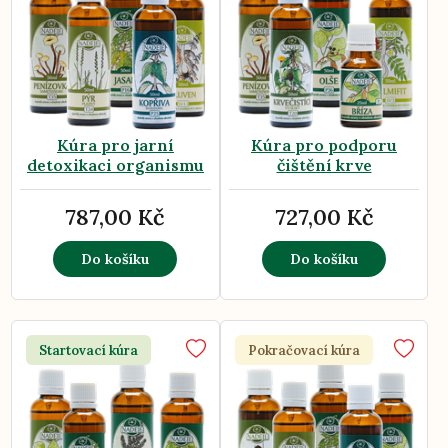
Kúra pro jarní
Kúra pro podporu
detoxikaci organismu
čištění krve
787,00 Kč
727,00 Kč
Do košíku
Do košíku
Startovací kúra
Pokračovací kúra