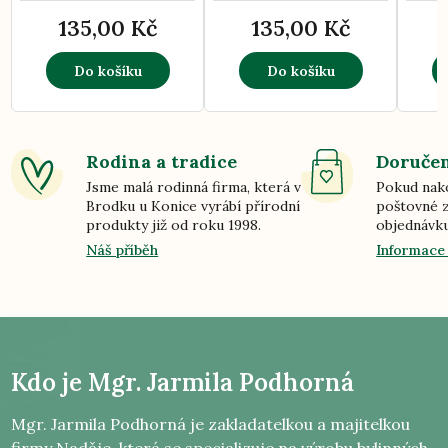
135,00 Kč
135,00 Kč
Do košíku
Do košíku
Rodina a tradice
Doručen
Jsme malá rodinná firma, která v
Pokud nako
Brodku u Konice vyrábí přírodní
poštovné z
produkty již od roku 1998.
objednávku
Náš příběh
Informace
Kdo je
Mgr. Jarmila Podhorná
Mgr. Jarmila Podhorná je zakladatelkou a majitelkou
firmy Naděje, která se specializuje na výrobu bylinných