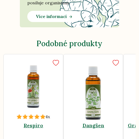
posiluje organismus.
Více informací
Podobné produkty
4x
Respiro
Dangšen
Grap