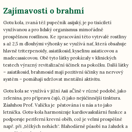
Zajímavosti o brahmí
Gotu kola, zvaná též pupečník asijský, je po tisíciletí
využívanou a pro lidský organismus mimořádně
prospěšnou rostlinou. Ke zpracování této vytrvalé rostliny
s až 2,5 m dlouhými výhonky se využívá nať, která obsahuje
hlavně triterpenoidy, asiatikosid, kyselinu asiaticovou a
madecassicovou. Obě tyto látky prokázaly v klinických
testech výrazný revitalizační účinek na pokožku. Další látky
– asiatikosid, brahmosid mají pozitivní účinky na nervový
systém – pomáhají udržovat mentální aktivitu.
Gotu kola se využívá v jižní Asii aČíně v různé podobě, jako
zelenina, pro přípravu čajů, či jako nejúčinnější tinktura.
Zásluhou Prof. Valíčka je pěstována i u nás a to jako
letnička. Gotu-kola harmonizuje kardiovaskulární funkce a
podporuje periferní krevní oběh, což je velmi prospěšné
např. při „těžkých nohách“. Blahodárně působí na žaludek a