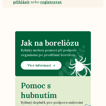
přihlásit
nebo
registrovat
.
Jak na boreliózu
Bylinky mohou pomoci při podpoře
organismu po prodělané borelóze.
Více informací
Pomoc s
hubnutím
Bylinný doplněk pro podporu snižování