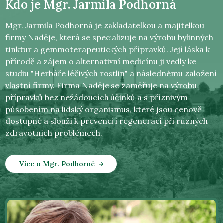
Kdo je
Mgr. Jarmila Podhorná
Mgr. Jarmila Podhorná je zakladatelkou a majitelkou
firmy Naděje, která se specializuje na výrobu bylinných
tinktur a gemmoterapeutických přípravků. Její láska k
přírodě a zájem o alternativní medicínu ji vedly ke
studiu "Herbáře léčivých rostlin" a následnému založení
vlastní firmy. Firma Naděje se zaměřuje na výrobu
přípravků bez nežádoucích účinků a s příznivým
působením na lidský organismus, které jsou cenově
dostupné a slouží k prevenci i regeneraci při různých
zdravotních problémech.
Více o Mgr. Podhorné