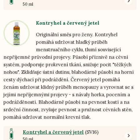
50 ml
Kontryhel a červený jetel
Originální směs pro ženy. Kontryhel
pomáhá udržovat hladký průběh
menstruačního cyklu, tlumí související
nepříjemné průvodní projevy. Působí příznivě na cévní
systém, podporuje prokrvení tkání, snižuje pocit "těžkých
nohou". Zklidňuje ústní dutinu, blahodárně působí na horní
cesty dýchací při podráždění. Červený jetel pomáhá
ženám udržovat klidný průběh menopauzy a vyrovnat se s
jejími nepříjemnými projevy - s návaly horka, pocením a
podrážděností. Blahodárně působí na pevnost kostí a na
srdeční činnost, zvyšuje pevnost a pružnost cévních stěn,
pomáhá udržovat normální krevní tlak.
Kontryhel a červený jetel
(SV16)
50 ml