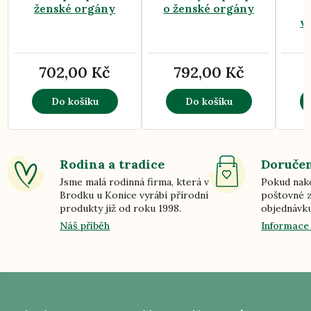
ženské orgány
o ženské orgány
v
702,00 Kč
792,00 Kč
Do košíku
Do košíku
Rodina a tradice
Doručen
Jsme malá rodinná firma, která v
Pokud nako
Brodku u Konice vyrábí přírodní
poštovné z
produkty již od roku 1998.
objednávku
Náš příběh
Informace