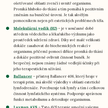
ošetřované oblasti zvenčí i uvnitř organismu.
Proniká hluboko do tkání a tím pomáhá k pozitivním
změnám na buněčné úrovni. Je tak skvělým
pomocníkem nejen při estetických problémech těla.
Molekulární vodík (H2)
– je v současné době
středem vědeckého a lékařského výzkumu jako
prostředek udržení zdraví. Díky své malé velikosti
dokáže zasahovat do biochemických reakcí v
organismu, přičemž pomocí difúze proniká do tkání
a dokáže pozitivně ovlivnit činnost buněk. Je
bezpečný, nejsou známy žádné vedlejší účinky při
jeho terapeutickém užívání.
Ballancer
– přístroj Ballancer 406, který hraje v
terapii prim, má skvělé výsledky v oblasti estetické
lymfodrenáže. Povzbuzuje tok lymfy a tím i celkovou
činnost lymfatického systému. Podporuje správnou
funkci metabolismu a detoxikuje organismus.
Laxman AVS
– Tato AVS terapie umožní vašemu