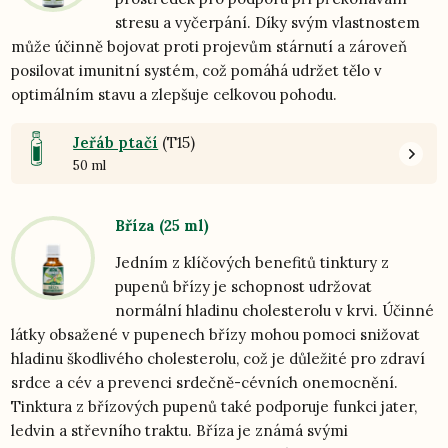
stresu a vyčerpání. Díky svým vlastnostem
může účinně bojovat proti projevům stárnutí a zároveň
posilovat imunitní systém, což pomáhá udržet tělo v
optimálním stavu a zlepšuje celkovou pohodu.
Jeřáb ptačí
(T15)
50 ml
Bříza (25 ml)
Jedním z klíčových benefitů tinktury z
pupenů břízy je schopnost udržovat
normální hladinu cholesterolu v krvi. Účinné
látky obsažené v pupenech břízy mohou pomoci snižovat
hladinu škodlivého cholesterolu, což je důležité pro zdraví
srdce a cév a prevenci srdečně-cévních onemocnění.
Tinktura z břízových pupenů také podporuje funkci jater,
ledvin a střevního traktu. Bříza je známá svými