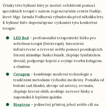
Účinky této bylinné kúry je možné zefektivnit pomocí
speciálních terapií v našem regeneračním centru Naděje,
které Mgr. Jarmila Podhorná vybudovala před několika lety.
K bylinné kúře doporučujeme vyzkoušet tyto konkrétní
terapie:
LED Bed
– profesionální terapeutické lůžko pro
světelnou terapii (fototerapii). Intenzivní
infračervené a červené světlo pomocí pronikajících
fotonů stimuluje funkci buněk, zlepšuje lymfatickou
drenáž, podporuje hojení a zvyšuje tvorbu kolagenu
a elastinu.
Ceragem
– kombinuje moderní technologie s
tradičními metodami východní medicíny. Pomáhá od
bolesti zad, kloubů, ulevuje od artrózy, revmatu,
zlepšuje krevní oběh, uvolňuje nervové bloky a
napomáhá k lepšímu spánku.
Bioptron
– jedinečný přístroj, jehož světlo cílí na