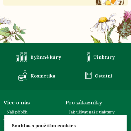
Bylinné kúry
Tinktury
Kosmetika
Ostatní
Více o nás
Pro zákazníky
Náš příběh
Jak užívat naše tinktury
Semináře a přednášky
Obchodní podmínky
Souhlas s použitím cookies
Kontakty
Doprava a platba