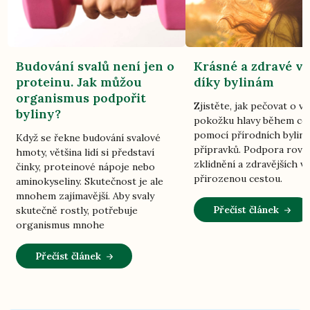
Budování svalů není jen o
Krásné a zdravé vl
proteinu. Jak můžou
díky bylinám
organismus podpořit
Zjistěte, jak pečovat o vl
byliny?
pokožku hlavy během ce
pomocí přírodních bylin
Když se řekne budování svalové
přípravků. Podpora rovn
hmoty, většina lidí si představí
zklidnění a zdravějších vl
činky, proteinové nápoje nebo
přirozenou cestou.
aminokyseliny. Skutečnost je ale
mnohem zajímavější. Aby svaly
Přečíst článek
skutečně rostly, potřebuje
organismus mnohe
Přečíst článek