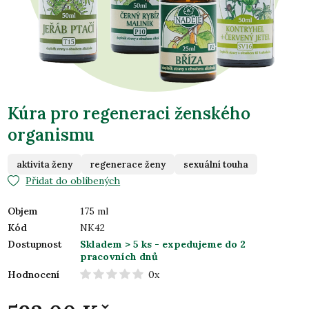
Kúra pro regeneraci ženského
organismu
aktivita ženy
regenerace ženy
sexuální touha
Přidat do oblíbených
Objem
175 ml
Kód
NK42
Dostupnost
Skladem > 5 ks
- expedujeme do 2
pracovních dnů
Hodnocení
0x