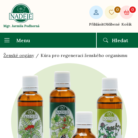
0
0
Přihlásit
Oblíbené
Košík
Menu
Hledat
Ženské orgány
Kúra pro regeneraci ženského organismu