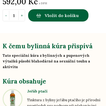
592,00 Kč
s DPH
-
+
Vložit do košíku
K čemu bylinná kúra přispívá
Tato speciální kúra z bylinných a pupenových
výtažků působí blahodárně na sexuální touhu a
aktivitu
Kúra obsahuje
Jeřáb ptačí
Tinktura z byliny jeřábu ptačího je přírodní
prostředek pro podporu při překonávání