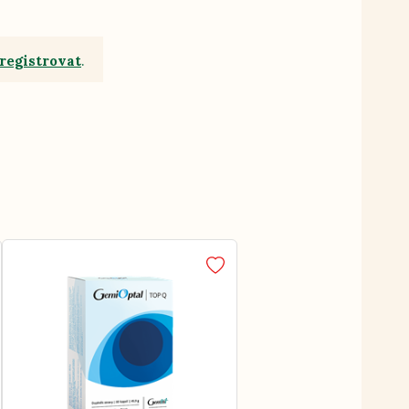
registrovat
.