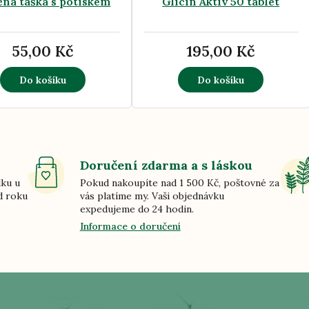
ěná taška s potiskem
Glicin Aktiv 50 tablet
55,00 Kč
195,00 Kč
Do košíku
Do košíku
Doručení zdarma a s láskou
dku u
Pokud nakoupíte nad 1 500 Kč, poštovné za
d roku
vás platíme my. Vaši objednávku
expedujeme do 24 hodin.
Informace o doručení