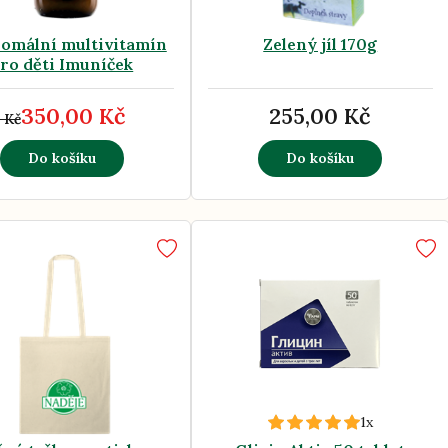
somální multivitamín
Zelený jíl 170g
ro děti Imuníček
350,00 Kč
255,00 Kč
 Kč
Do košíku
Do košíku
1x