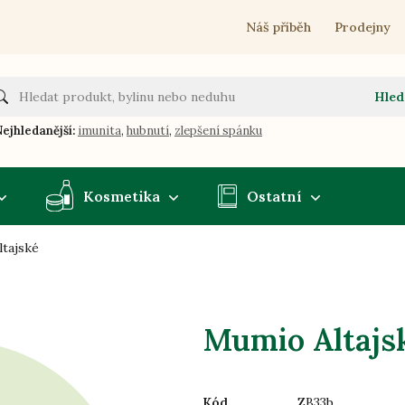
Náš příběh
Prodejny
Hled
ejhledanější:
imunita
,
hubnutí
,
zlepšení spánku
Kosmetika
Ostatní
tajské
Mumio Altajs
Kód
ZB33b