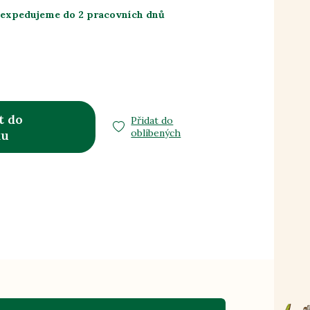
 expedujeme do 2 pracovních dnů
t do
Přidat do
oblíbených
ku