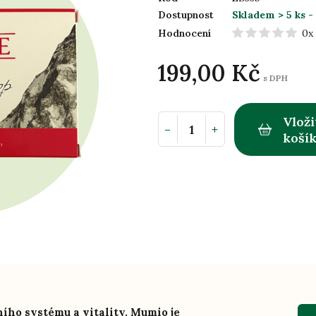
Dostupnost
Skladem > 5 ks
-
Hodnocení
0x
199,00 Kč
s DPH
Vloži
-
+
koší
ího systému a vitality.
Mumio je