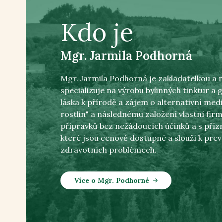
Kdo je
Mgr. Jarmila Podhorná
Mgr. Jarmila Podhorná je zakladatelkou a m
specializuje na výrobu bylinných tinktur a
láska k přírodě a zájem o alternativní medi
rostlin" a následnému založení vlastní fi
přípravků bez nežádoucích účinků a s pří
které jsou cenově dostupné a slouží k prev
zdravotních problémech.
Více o Mgr. Podhorné