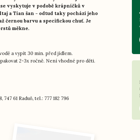
á se vyskytuje v podobě krápníčků v
taj a Tian šan - odtud taky pochází jeho
 černou barvu a specifickou chuť. Je
prstů měkne.
vodě a vypít 30 min. před jídlem.
pakovat 2-3x ročně. Není vhodné pro děti.
 747 61 Raduň, tel.: 777 182 796