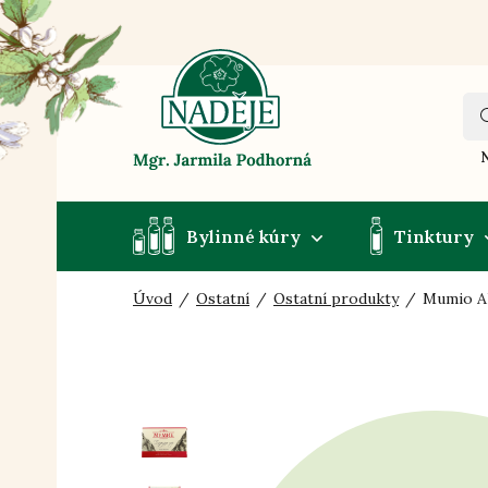
N
Bylinné kúry
Tinktury
Úvod
Ostatní
Ostatní produkty
Mumio Al