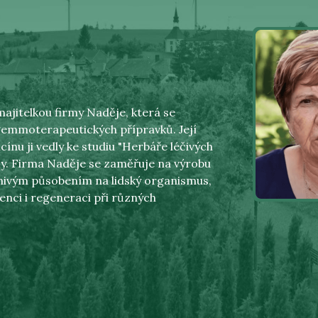
ajitelkou firmy Naděje, která se
 gemmoterapeutických přípravků. Její
cínu ji vedly ke studiu "Herbáře léčivých
rmy. Firma Naděje se zaměřuje na výrobu
znivým působením na lidský organismus,
enci i regeneraci při různých