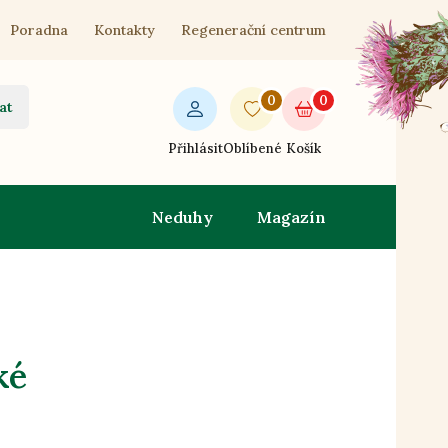
Poradna
Kontakty
Regenerační centrum
0
0
at
Přihlásit
Oblíbené
Košík
Neduhy
Magazín
ké