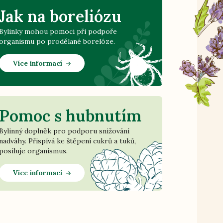
Jak na boreliózu
Bylinky mohou pomoci při podpoře
organismu po prodělané borelóze.
Více informací
Pomoc s hubnutím
Bylinný doplněk pro podporu snižování
nadváhy. Přispívá ke štěpení cukrů a tuků,
posiluje organismus.
Více informací