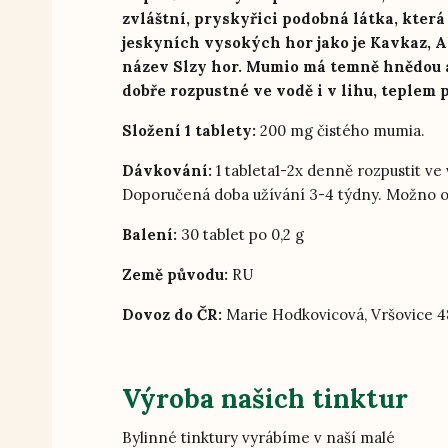
zvláštní, pryskyřici podobná látka, kter
jeskyních vysokých hor jako je Kavkaz, Al
název Slzy hor. Mumio má temně hnědou až
dobře rozpustné ve vodě i v lihu, teplem 
Složení 1 tablety:
200 mg čistého mumia.
Dávkování:
1 tableta1-2x denně rozpustit ve 
Doporučená doba užívání 3-4 týdny. Možno o
Balení:
30 tablet po 0,2 g
Země původu:
RU
Dovoz do ČR:
Marie Hodkovicová, Vršovice 48,
Výroba našich tinktur
Bylinné tinktury vyrábíme v naší malé