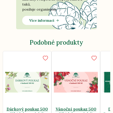
tuků,
posiluje organismus.
Více informací
Podobné produkty
Dárkový poukaz 500
Vánoční poukaz 500
Dá