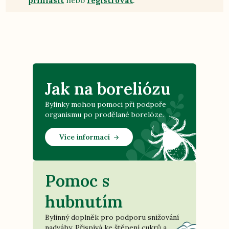
přihlásit
nebo
registrovat
.
Jak na boreliózu
Bylinky mohou pomoci při podpoře
organismu po prodělané borelóze.
Více informací
Pomoc s
hubnutím
Bylinný doplněk pro podporu snižování
nadváhy. Přispívá ke štěpení cukrů a