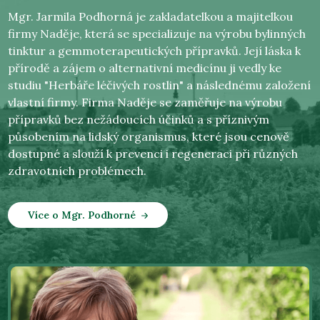
Mgr. Jarmila Podhorná je zakladatelkou a majitelkou
firmy Naděje, která se specializuje na výrobu bylinných
tinktur a gemmoterapeutických přípravků. Její láska k
přírodě a zájem o alternativní medicínu ji vedly ke
studiu "Herbáře léčivých rostlin" a následnému založení
vlastní firmy. Firma Naděje se zaměřuje na výrobu
přípravků bez nežádoucích účinků a s příznivým
působením na lidský organismus, které jsou cenově
dostupné a slouží k prevenci i regeneraci při různých
zdravotních problémech.
Více o Mgr. Podhorné