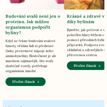
Budování svalů není jen o
Krásné a zdravé vl
proteinu. Jak můžou
díky bylinám
organismus podpořit
Zjistěte, jak pečovat o vl
byliny?
pokožku hlavy během ce
pomocí přírodních bylin
Když se řekne budování svalové
přípravků. Podpora rovn
hmoty, většina lidí si představí
zklidnění a zdravějších vl
činky, proteinové nápoje nebo
přirozenou cestou.
aminokyseliny. Skutečnost je ale
mnohem zajímavější. Aby svaly
Přečíst článek
skutečně rostly, potřebuje
organismus mnohe
Přečíst článek