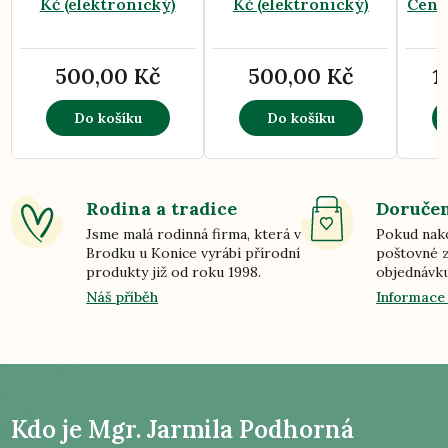
Kč (elektronický)
Kč (elektronický)
Cent
500,00 Kč
500,00 Kč
1
Do košíku
Do košíku
Rodina a tradice
Doručen
Jsme malá rodinná firma, která v
Pokud nako
Brodku u Konice vyrábí přírodní
poštovné z
produkty již od roku 1998.
objednávku
Náš příběh
Informace
Kdo je
Mgr. Jarmila Podhorná