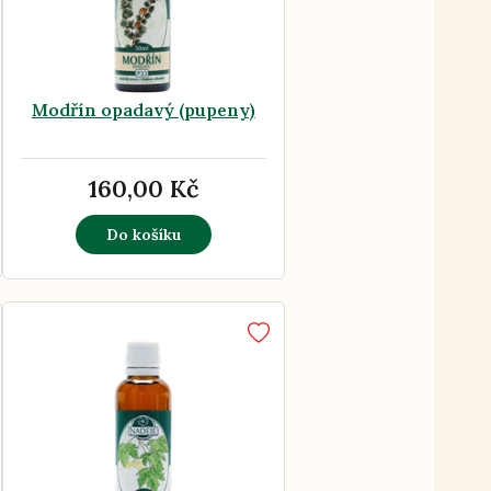
Modřín opadavý (pupeny)
160,00 Kč
Do košíku