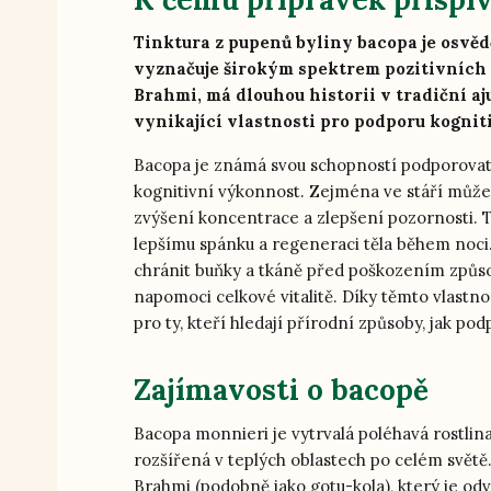
Tinktura z pupenů byliny bacopa je osvě
vyznačuje širokým spektrem pozitivních ú
Brahmi, má dlouhou historii v tradiční a
vynikající vlastnosti pro podporu kognit
Bacopa je známá svou schopností podporovat
kognitivní výkonnost. Zejména ve stáří může 
zvýšení koncentrace a zlepšení pozornosti. T
lepšímu spánku a regeneraci těla během noci.
chránit buňky a tkáně před poškozením způs
napomoci celkové vitalitě. Díky těmto vlastn
pro ty, kteří hledají přírodní způsoby, jak pod
Zajímavosti o bacopě
Bacopa monnieri je vytrvalá poléhavá rostlina
rozšířená v teplých oblastech po celém svět
Brahmi (podobně jako gotu-kola), který je od