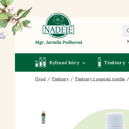
N
Bylinné kúry
Tinktury
Úvod
Tinktury
Tinktury z pupenů rostlin