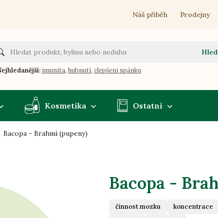
Náš příběh
Prodejny
Hled
ejhledanější:
imunita
,
hubnutí
,
zlepšení spánku
Kosmetika
Ostatní
Bacopa - Brahmí (pupeny)
Bacopa - Bra
činnost mozku
koncentrace