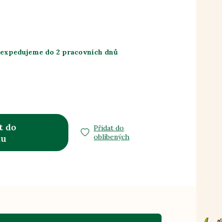
 expedujeme do 2 pracovních dnů
t do
Přidat do
oblíbených
ku