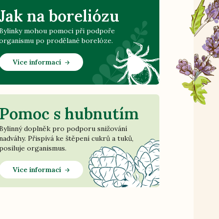
Jak na boreliózu
Bylinky mohou pomoci při podpoře
organismu po prodělané borelóze.
Více informací
Pomoc s hubnutím
Bylinný doplněk pro podporu snižování
nadváhy. Přispívá ke štěpení cukrů a tuků,
posiluje organismus.
Více informací