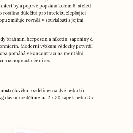
nieri byla poprvé popsána kolem 6. století
 rostlina důležitá pro intelekt, zlepšující
opu zmiňuje rovněž v souvislosti s jejími
oidy brahmin, herpestin a nikotin, saponiny d-
monnierin. Moderní výzkum vědecky potvrdil
acopa pomáhá v koncentraci na mentální
ci a schopnost učení se.
nosti člověka rozdělíme na dvě nebo tři
kg dávku rozdělíme na 2 x 30 kapek nebo 3 x