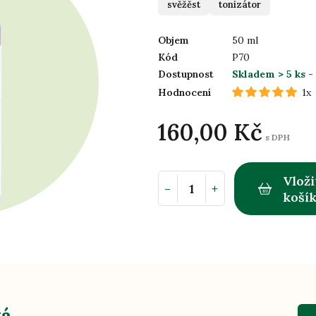
svěžěst
tonizátor
Objem
50 ml
Kód
P70
Dostupnost
Skladem > 5 ks
-
Hodnocení
1x
160,00 Kč
s DPH
Vloži
-
+
koší
vá