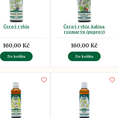
Černý rybíz
Černý rybíz, kalina,
rozmarýn (pupeny)
160,00 Kč
160,00 Kč
Do košíku
Do košíku