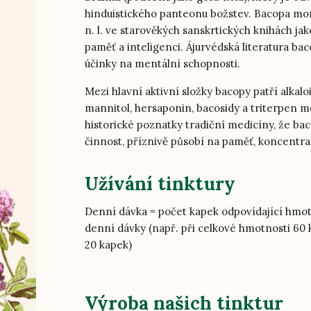
hinduistického panteonu božstev. Bacopa mon
n. l. ve starověkých sanskrtických knihách jako
paměť a inteligenci. Ájurvédská literatura bac
účinky na mentální schopnosti.
Mezi hlavní aktivní složky bacopy patří alkal
mannitol, hersaponin, bacosidy a triterpen 
historické poznatky tradiční medicíny, že b
činnost, příznivě působí na paměť, koncentra
Užívání tinktury
Denní dávka = počet kapek odpovídající hmot
denní dávky (např. při celkové hmotnosti 60 
20 kapek)
Výroba našich tinktur