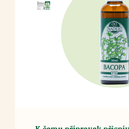
K čemu přípravek přispí