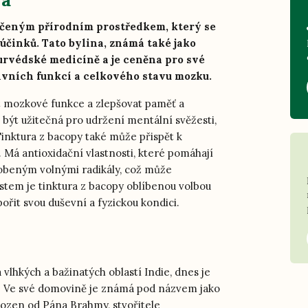
dčeným přírodním prostředkem, který se
činků. Tato bylina, známá také jako
jurvédské medicíně a je ceněna pro své
ivních funkcí a celkového stavu mozku.
 mozkové funkce a zlepšovat paměť a
být užitečná pro udržení mentální svěžesti,
inktura z bacopy také může přispět k
 Má antioxidační vlastnosti, které pomáhají
obeným volnými radikály, což může
ostem je tinktura z bacopy oblíbenou volbou
pořit svou duševní a fyzickou kondici.
 vlhkých a bažinatých oblastí Indie, dnes je
ě. Ve své domovině je známá pod názvem jako
vozen od Pána Brahmy, stvořitele