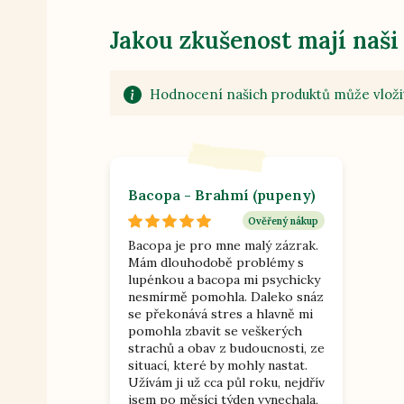
Jakou zkušenost mají naši
Hodnocení našich produktů může vložit
Bacopa - Brahmí (pupeny)
Ověřený nákup
Bacopa je pro mne malý zázrak.
Mám dlouhodobě problémy s
lupénkou a bacopa mi psychicky
nesmírmě pomohla. Daleko snáz
se překonává stres a hlavně mi
pomohla zbavit se veškerých
strachů a obav z budoucnosti, ze
situací, které by mohly nastat.
Užívám ji už cca půl roku, nejdřív
jsem po měsíci týden vynechala,