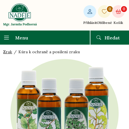
0
0
Přihlásit
Oblíbené
Košík
Menu
Hledat
Zrak
Kúra k ochraně a posílení zraku