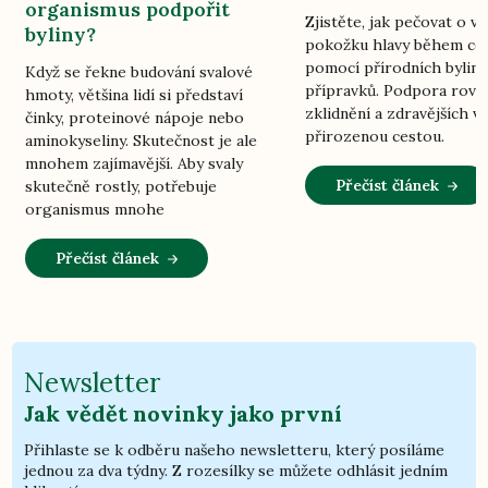
organismus podpořit
Zjistěte, jak pečovat o vl
byliny?
pokožku hlavy během ce
pomocí přírodních bylin
Když se řekne budování svalové
přípravků. Podpora rovn
hmoty, většina lidí si představí
zklidnění a zdravějších vl
činky, proteinové nápoje nebo
přirozenou cestou.
aminokyseliny. Skutečnost je ale
mnohem zajímavější. Aby svaly
Přečíst článek
skutečně rostly, potřebuje
organismus mnohe
Přečíst článek
Newsletter
Jak vědět novinky jako první
Přihlaste se k odběru našeho newsletteru, který posíláme
jednou za dva týdny. Z rozesílky se můžete odhlásit jedním