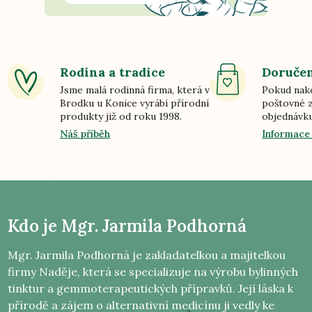
Rodina a tradice
Doručen
Jsme malá rodinná firma, která v
Pokud nako
Brodku u Konice vyrábí přírodní
poštovné z
produkty již od roku 1998.
objednávku
Náš příběh
Informace
Kdo je
Mgr. Jarmila Podhorná
Mgr. Jarmila Podhorná je zakladatelkou a majitelkou
firmy Naděje, která se specializuje na výrobu bylinných
tinktur a gemmoterapeutických přípravků. Její láska k
přírodě a zájem o alternativní medicínu ji vedly ke