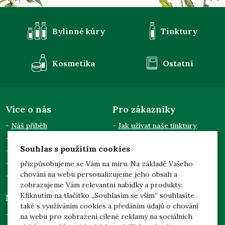
Bylinné kúry
Tinktury
Kosmetika
Ostatní
Více o nás
Pro zákazníky
Náš příběh
Jak užívat naše tinktury
Semináře a přednášky
Obchodní podmínky
Souhlas s použitím cookies
Kontakty
Doprava a platba
Pro odběratele
Zpracování osobních údajů
přizpůsobujeme se Vám na míru. Na základě Vašeho
chování na webu personalizujeme jeho obsah a
Dotace EU
zobrazujeme Vám relevantní nabídky a produkty.
Kliknutím na tlačítko „Souhlasím se vším“ souhlasíte
Něco navíc
Mgr. Jarmila Podhorná
také s využíváním cookies a předáním údajů o chování
(Naděje)
Prohlídka našich zahrad
na webu pro zobrazení cílené reklamy na sociálních
Brodek u Konice 3