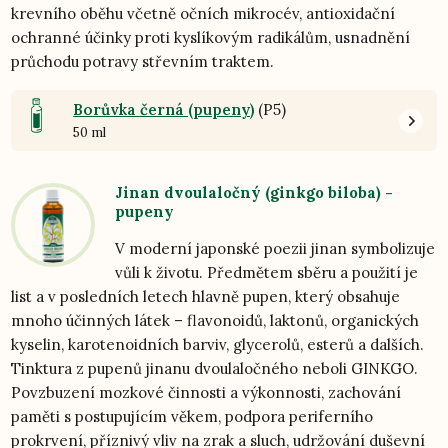
krevního oběhu včetně očních mikrocév, antioxidační
ochranné účinky proti kyslíkovým radikálům, usnadnění
průchodu potravy střevním traktem.
Borůvka černá (pupeny)
(P5)
50 ml
Jinan dvoulaločný (ginkgo biloba) -
pupeny
V moderní japonské poezii jinan symbolizuje
vůli k životu. Předmětem sběru a použití je
list a v posledních letech hlavně pupen, který obsahuje
mnoho účinných látek – flavonoidů, laktonů, organických
kyselin, karotenoidních barviv, glycerolů, esterů a dalších.
Tinktura z pupenů jinanu dvoulaločného neboli GINKGO.
Povzbuzení mozkové činnosti a výkonnosti, zachování
paměti s postupujícím věkem, podpora periferního
prokrvení, příznivý vliv na zrak a sluch, udržování duševní