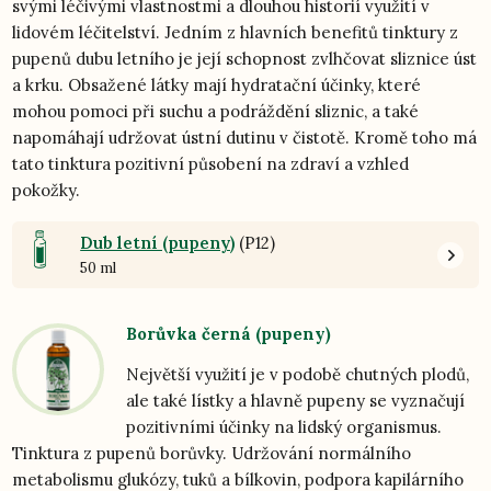
svými léčivými vlastnostmi a dlouhou historií využití v
lidovém léčitelství. Jedním z hlavních benefitů tinktury z
pupenů dubu letního je její schopnost zvlhčovat sliznice úst
a krku. Obsažené látky mají hydratační účinky, které
mohou pomoci při suchu a podráždění sliznic, a také
napomáhají udržovat ústní dutinu v čistotě. Kromě toho má
tato tinktura pozitivní působení na zdraví a vzhled
pokožky.
Dub letní (pupeny)
(P12)
50 ml
Borůvka černá (pupeny)
Největší využití je v podobě chutných plodů,
ale také lístky a hlavně pupeny se vyznačují
pozitivními účinky na lidský organismus.
Tinktura z pupenů borůvky. Udržování normálního
metabolismu glukózy, tuků a bílkovin, podpora kapilárního