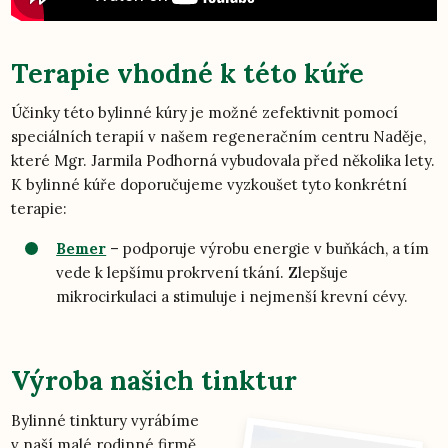
Terapie vhodné k této kúře
Účinky této bylinné kúry je možné zefektivnit pomocí
speciálních terapií v našem regeneračním centru Naděje,
které Mgr. Jarmila Podhorná vybudovala před několika lety.
K bylinné kúře doporučujeme vyzkoušet tyto konkrétní
terapie:
Bemer
– podporuje výrobu energie v buňkách, a tím
vede k lepšímu prokrvení tkání. Zlepšuje
mikrocirkulaci a stimuluje i nejmenší krevní cévy.
Výroba našich tinktur
Bylinné tinktury vyrábíme
v naší malé rodinné firmě