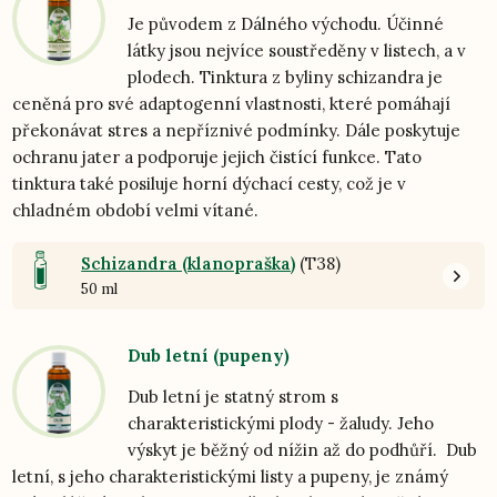
Je původem z Dálného východu. Účinné
látky jsou nejvíce soustředěny v listech, a v
plodech. Tinktura z byliny schizandra je
ceněná pro své adaptogenní vlastnosti, které pomáhají
překonávat stres a nepříznivé podmínky. Dále poskytuje
ochranu jater a podporuje jejich čistící funkce. Tato
tinktura také posiluje horní dýchací cesty, což je v
chladném období velmi vítané.
Schizandra (klanopraška)
(T38)
50 ml
Dub letní (pupeny)
Dub letní je statný strom s
charakteristickými plody - žaludy. Jeho
výskyt je běžný od nížin až do podhůří. Dub
letní, s jeho charakteristickými listy a pupeny, je známý