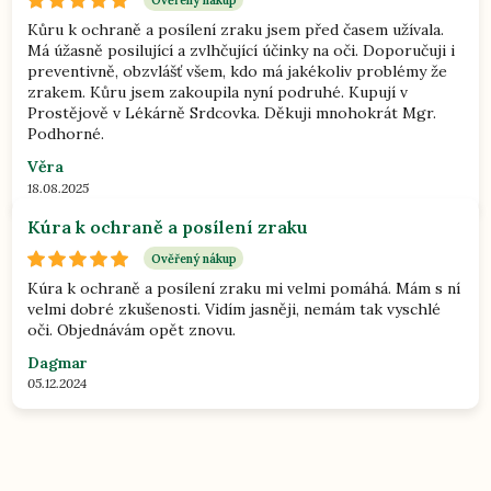
Ověřený nákup
Kůru k ochraně a posílení zraku jsem před časem užívala.
Má úžasně posilující a zvlhčující účinky na oči. Doporučuji i
preventivně, obzvlášť všem, kdo má jakékoliv problémy že
zrakem. Kůru jsem zakoupila nyní podruhé. Kupují v
Prostějově v Lékárně Srdcovka. Děkuji mnohokrát Mgr.
Podhorné.
Věra
18.08.2025
Kúra k ochraně a posílení zraku
Ověřený nákup
Kúra k ochraně a posílení zraku mi velmi pomáhá. Mám s ní
velmi dobré zkušenosti. Vidím jasněji, nemám tak vyschlé
oči. Objednávám opět znovu.
Dagmar
05.12.2024