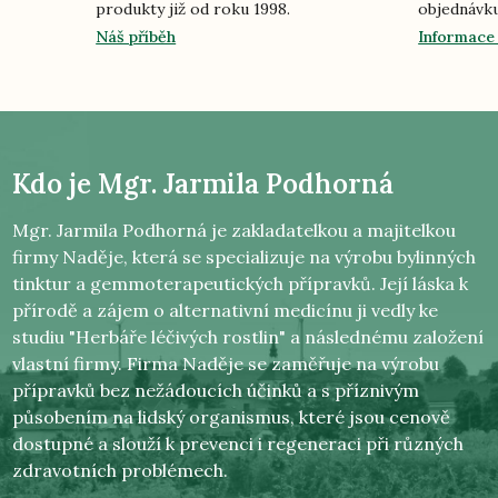
produkty již od roku 1998.
objednávku
Náš příběh
Informace
Kdo je
Mgr. Jarmila Podhorná
Mgr. Jarmila Podhorná je zakladatelkou a majitelkou
firmy Naděje, která se specializuje na výrobu bylinných
tinktur a gemmoterapeutických přípravků. Její láska k
přírodě a zájem o alternativní medicínu ji vedly ke
studiu "Herbáře léčivých rostlin" a následnému založení
vlastní firmy. Firma Naděje se zaměřuje na výrobu
přípravků bez nežádoucích účinků a s příznivým
působením na lidský organismus, které jsou cenově
dostupné a slouží k prevenci i regeneraci při různých
zdravotních problémech.