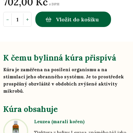
702,00 Kč
s DPH
-
+
Vložit do košíku
K čemu bylinná kúra přispívá
Kúra je zaměřena na posílení organismu a na
stimulaci jeho obranného systému. Je to prostředek
prospěšný obzvláště v obdobích zvýšené aktivity
mikrobů.
Kúra obsahuje
Leuzea (maralí kořen)
Tinktura z byliny Leuzea, známého též jako