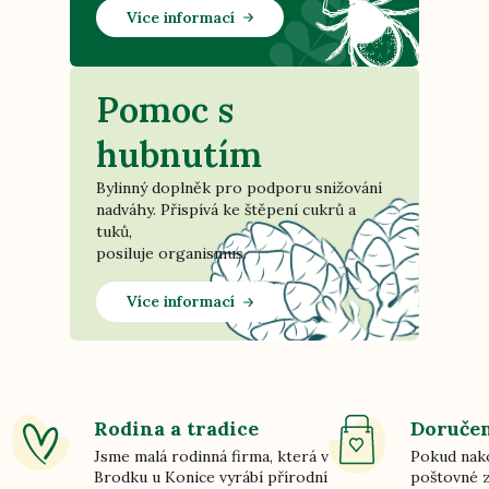
Více informací
Pomoc s
hubnutím
Bylinný doplněk pro podporu snižování
nadváhy. Přispívá ke štěpení cukrů a
tuků,
posiluje organismus.
Více informací
Rodina a tradice
Doručen
Jsme malá rodinná firma, která v
Pokud nako
Brodku u Konice vyrábí přírodní
poštovné z