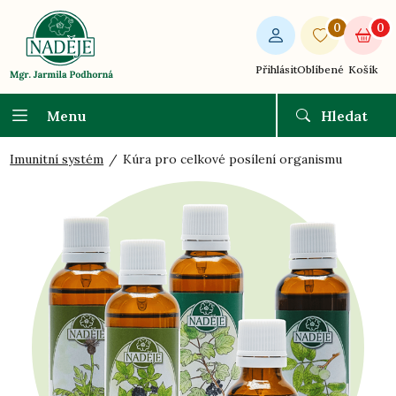
0
0
Přihlásit
Oblíbené
Košík
Menu
Hledat
Imunitní systém
Kúra pro celkové posílení organismu