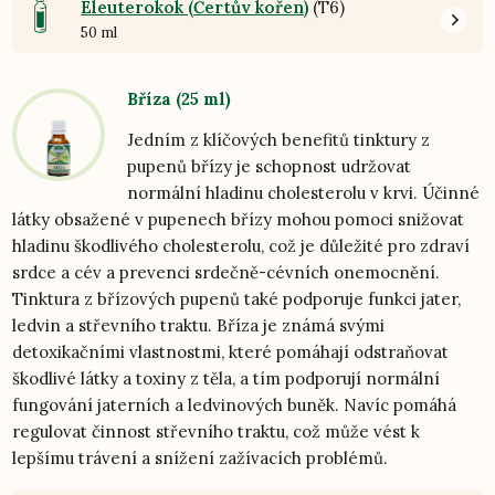
Eleuterokok (Čertův kořen)
(T6)
50 ml
Bříza (25 ml)
Jedním z klíčových benefitů tinktury z
pupenů břízy je schopnost udržovat
normální hladinu cholesterolu v krvi. Účinné
látky obsažené v pupenech břízy mohou pomoci snižovat
hladinu škodlivého cholesterolu, což je důležité pro zdraví
srdce a cév a prevenci srdečně-cévních onemocnění.
Tinktura z břízových pupenů také podporuje funkci jater,
ledvin a střevního traktu. Bříza je známá svými
detoxikačními vlastnostmi, které pomáhají odstraňovat
škodlivé látky a toxiny z těla, a tím podporují normální
fungování jaterních a ledvinových buněk. Navíc pomáhá
regulovat činnost střevního traktu, což může vést k
lepšímu trávení a snížení zažívacích problémů.