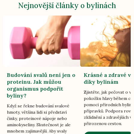
Nejnovější články o bylinách
Budování svalů není jen o
Krásné a zdravé vl
proteinu. Jak můžou
díky bylinám
organismus podpořit
Zjistěte, jak pečovat o vl
byliny?
pokožku hlavy během ce
pomocí přírodních bylin
Když se řekne budování svalové
přípravků. Podpora rovn
hmoty, většina lidí si představí
zklidnění a zdravějších vl
činky, proteinové nápoje nebo
přirozenou cestou.
aminokyseliny. Skutečnost je ale
mnohem zajímavější. Aby svaly