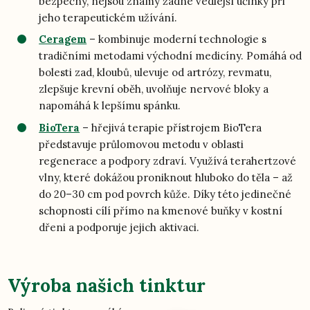
bezpečný, nejsou známy žádné vedlejší účinky při
jeho terapeutickém užívání.
Ceragem
– kombinuje moderní technologie s
tradičními metodami východní medicíny. Pomáhá od
bolesti zad, kloubů, ulevuje od artrózy, revmatu,
zlepšuje krevní oběh, uvolňuje nervové bloky a
napomáhá k lepšímu spánku.
BioTera
– hřejivá terapie přístrojem BioTera
představuje průlomovou metodu v oblasti
regenerace a podpory zdraví. Využívá terahertzové
vlny, které dokážou proniknout hluboko do těla – až
do 20–30 cm pod povrch kůže. Díky této jedinečné
schopnosti cílí přímo na kmenové buňky v kostní
dřeni a podporuje jejich aktivaci.
Výroba našich tinktur