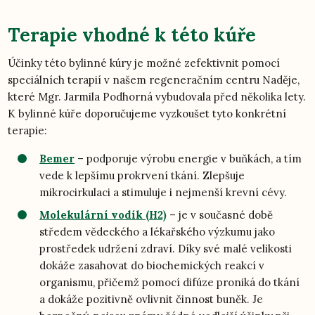
Terapie vhodné k této kúře
Účinky této bylinné kúry je možné zefektivnit pomocí
speciálních terapií v našem regeneračním centru Naděje,
které Mgr. Jarmila Podhorná vybudovala před několika lety.
K bylinné kúře doporučujeme vyzkoušet tyto konkrétní
terapie:
Bemer
– podporuje výrobu energie v buňkách, a tím
vede k lepšímu prokrvení tkání. Zlepšuje
mikrocirkulaci a stimuluje i nejmenší krevní cévy.
Molekulární vodík (H2)
– je v současné době
středem vědeckého a lékařského výzkumu jako
prostředek udržení zdraví. Díky své malé velikosti
dokáže zasahovat do biochemických reakcí v
organismu, přičemž pomocí difúze proniká do tkání
a dokáže pozitivně ovlivnit činnost buněk. Je