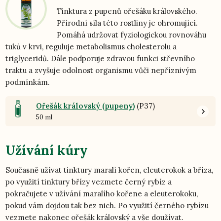
Tinktura z pupenů ořešáku královského.
Přírodní síla této rostliny je ohromující.
Pomáhá udržovat fyziologickou rovnováhu
tuků v krvi, reguluje metabolismus cholesterolu a
triglyceridů. Dále podporuje zdravou funkci střevního
traktu a zvyšuje odolnost organismu vůči nepříznivým
podmínkám.
Ořešák královský (pupeny)
(P37)
50 ml
Užívání kúry
Současně užívat tinktury maralí kořen, eleuterokok a bříza,
po využití tinktury břízy vezmete černý rybíz a
pokračujete v užívání maralího kořene a eleuterokoku,
pokud vám dojdou tak bez nich. Po využití černého rybízu
vezmete nakonec ořešák královský a vše doužívat.