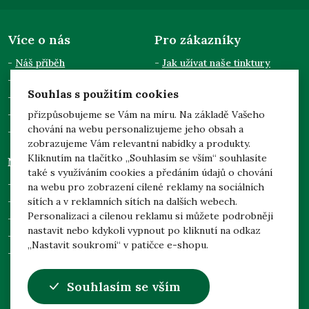
Více o nás
Pro zákazníky
Náš příběh
Jak užívat naše tinktury
Semináře a přednášky
Obchodní podmínky
Souhlas s použitím cookies
Kontakty
Doprava a platba
Pro odběratele
Zpracování osobních údajů
přizpůsobujeme se Vám na míru. Na základě Vašeho
chování na webu personalizujeme jeho obsah a
Dotace EU
zobrazujeme Vám relevantní nabídky a produkty.
Kliknutím na tlačítko „Souhlasím se vším“ souhlasíte
Něco navíc
Mgr. Jarmila Podhorná
také s využíváním cookies a předáním údajů o chování
(Naděje)
Prohlídka našich zahrad
na webu pro zobrazení cílené reklamy na sociálních
Brodek u Konice 3
sítích a v reklamních sítích na dalších webech.
Adoptuj svůj strom
798 46 Brodek u Konice
Personalizaci a cílenou reklamu si můžete podrobněji
Česká republika
Nejčastější dotazy
nastavit nebo kdykoli vypnout po kliknutí na odkaz
Nastavení soukromí
„Nastavit soukromí“ v patičce e-shopu.
Odstoupení od smlouvy
info@nadeje-byliny.eu
Souhlasím se vším
+420 582 391 207