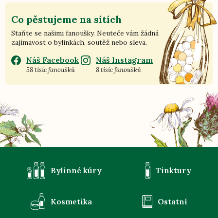
Co pěstujeme na sítích
Staňte se našimi fanoušky. Neuteče vám žádná
zajímavost o bylinkách, soutěž nebo sleva.
Náš Facebook
Náš Instagram
58 tisíc fanoušků
8 tisíc fanoušků
Bylinné kúry
Tinktury
Kosmetika
Ostatní