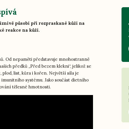
spívá
říznivě působí při rozpraskané kůži na
ké reakce na kůži.
 lesů. Od nepaměti představuje mnohostranně
ašich předků „Před bezem klekni“, jelikož se
plod, list, kůra i kořen. Největší síla je
 imunitního systému. Jako součást dietního
ování tělesné hmotnosti.