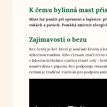
K čemu bylinná mast při
Mast lze použít při opruzení a lupénce, p
rukách a patách. Pomáhá zmírnit alergic
Zajímavosti o bezu
Bez černý je keř, který je součástí křovin a
užitečnou rostlinu. Jeho význam značí rčení n
v lidovém léčitelství využívá téměř celý – květ, 
soustředěna v pupenu. Bez podporuje činnost
režimu je tradičně využíván pro podporu sniž