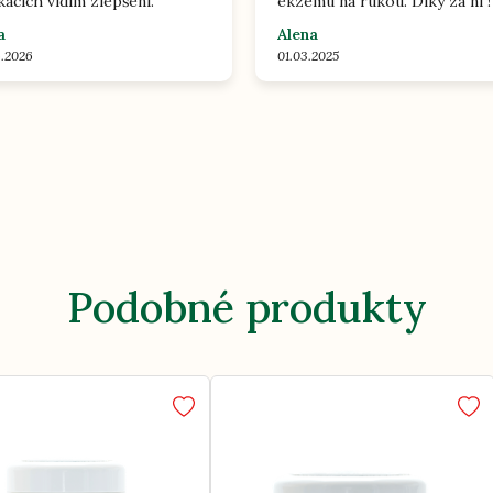
kacích vidím zlepšení.
ekzému na rukou. Díky za ni !
a
Alena
6.2026
01.03.2025
Podobné produkty