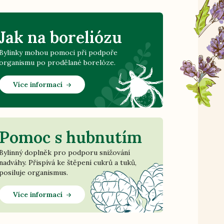
Jak na boreliózu
Bylinky mohou pomoci při podpoře
organismu po prodělané borelóze.
Více informací
Pomoc s hubnutím
Bylinný doplněk pro podporu snižování
nadváhy. Přispívá ke štěpení cukrů a tuků,
posiluje organismus.
Více informací