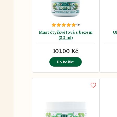
4x
Mast čtyřkvětová s bezem
O
(30 ml)
101,00 Kč
Do košíku