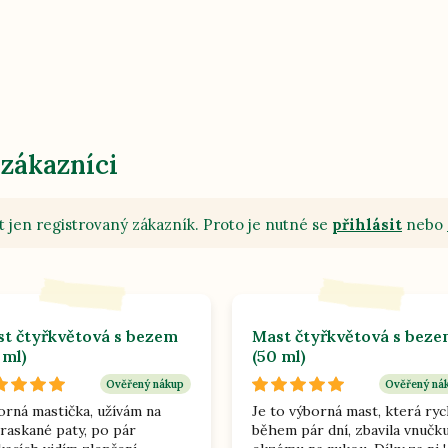
 zákazníci
 jen registrovaný zákazník. Proto je nutné se
přihlásit
nebo
t čtyřkvětová s bezem
Mast čtyřkvětová s bez
 ml)
(50 ml)
Ověřený nákup
Ověřený ná
orná mastička, užívám na
Je to výborná mast, která ryc
raskané paty, po pár
během pár dní, zbavila vnučk