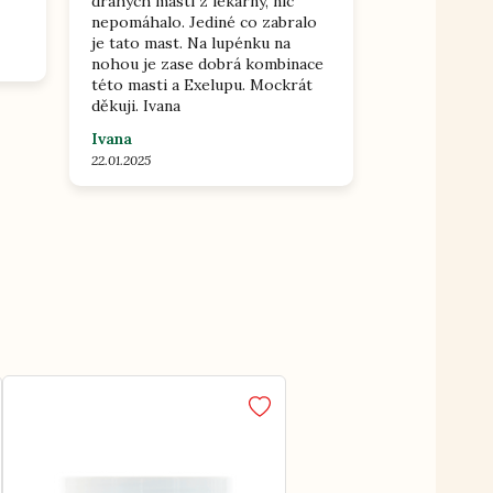
drahých mastí z lékarny, nic
nepomáhalo. Jediné co zabralo
je tato mast. Na lupénku na
nohou je zase dobrá kombinace
této masti a Exelupu. Mockrát
děkuji. Ivana
Ivana
22.01.2025