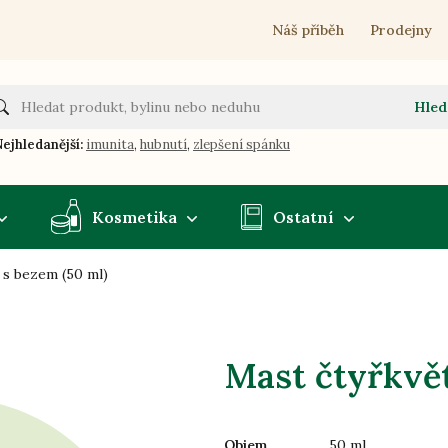
Náš příběh
Prodejny
Hled
ejhledanější:
imunita
,
hubnutí
,
zlepšení spánku
Kosmetika
Ostatní
 s bezem (50 ml)
Mast čtyřkvět
Objem
50 ml