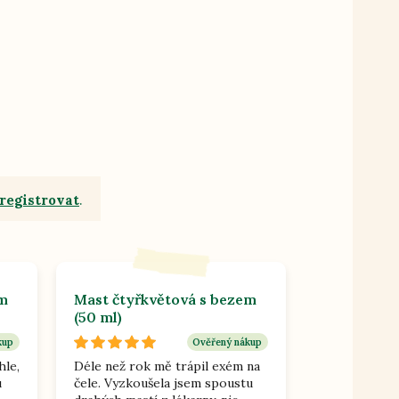
registrovat
.
em
Mast čtyřkvětová s bezem
(50 ml)
kup
Ověřený nákup
hle,
Déle než rok mě trápil exém na
u
čele. Vyzkoušela jsem spoustu