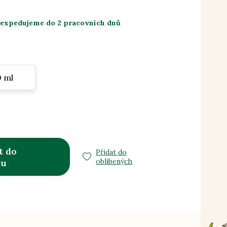
 expedujeme do 2 pracovních dnů
0 ml
t do
Přidat do
oblíbených
ku