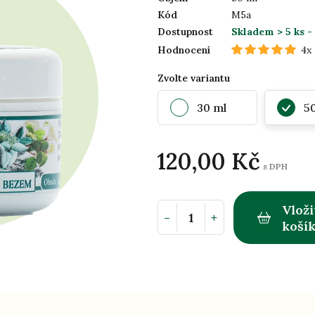
Kód
M5a
Dostupnost
Skladem > 5 ks
-
Hodnocení
4x
Zvolte variantu
30 ml
5
120,00 Kč
s DPH
Vloži
-
+
koší