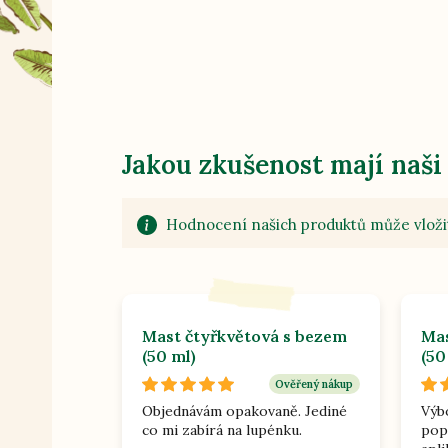
Jakou zkušenost mají naši
Hodnocení našich produktů může vložit
Mast čtyřkvětová s bezem
Mas
(50 ml)
(50
Ověřený nákup
Objednávám opakovaně. Jediné
Výb
co mi zabírá na lupénku.
pop