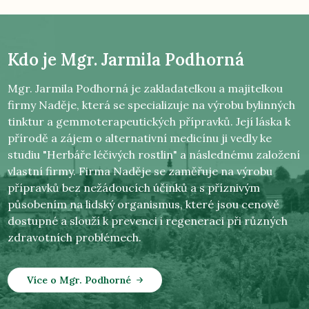
Kdo je
Mgr. Jarmila Podhorná
Mgr. Jarmila Podhorná je zakladatelkou a majitelkou
firmy Naděje, která se specializuje na výrobu bylinných
tinktur a gemmoterapeutických přípravků. Její láska k
přírodě a zájem o alternativní medicínu ji vedly ke
studiu "Herbáře léčivých rostlin" a následnému založení
vlastní firmy. Firma Naděje se zaměřuje na výrobu
přípravků bez nežádoucích účinků a s příznivým
působením na lidský organismus, které jsou cenově
dostupné a slouží k prevenci i regeneraci při různých
zdravotních problémech.
Více o Mgr. Podhorné