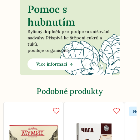
Pomoc s
hubnutím
Bylinný doplněk pro podporu snižování
nadváhy. Přispívá ke štěpení cukrů a
tuků,
posiluje organismus.
Více informací
Podobné produkty
Nov