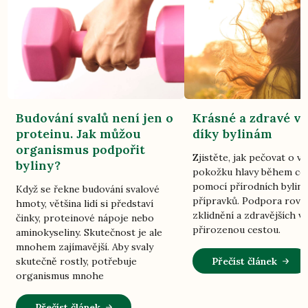
Budování svalů není jen o
Krásné a zdravé vl
proteinu. Jak můžou
díky bylinám
organismus podpořit
Zjistěte, jak pečovat o vl
byliny?
pokožku hlavy během ce
pomocí přírodních bylin
Když se řekne budování svalové
přípravků. Podpora rovn
hmoty, většina lidí si představí
zklidnění a zdravějších vl
činky, proteinové nápoje nebo
přirozenou cestou.
aminokyseliny. Skutečnost je ale
mnohem zajímavější. Aby svaly
Přečíst článek
skutečně rostly, potřebuje
organismus mnohe
Přečíst článek