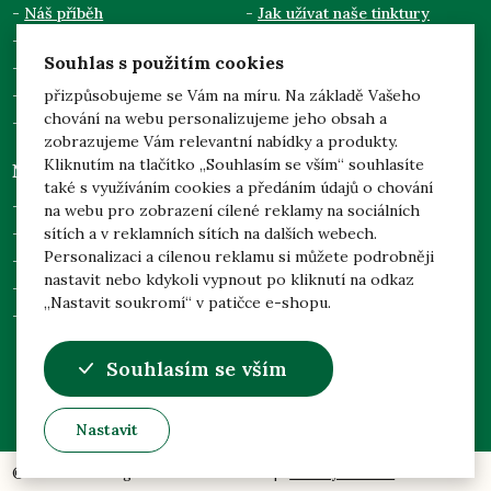
Náš příběh
Jak užívat naše tinktury
Semináře a přednášky
Obchodní podmínky
Souhlas s použitím cookies
Kontakty
Doprava a platba
Pro odběratele
Zpracování osobních údajů
přizpůsobujeme se Vám na míru. Na základě Vašeho
chování na webu personalizujeme jeho obsah a
Dotace EU
zobrazujeme Vám relevantní nabídky a produkty.
Kliknutím na tlačítko „Souhlasím se vším“ souhlasíte
Něco navíc
Mgr. Jarmila Podhorná
také s využíváním cookies a předáním údajů o chování
(Naděje)
Prohlídka našich zahrad
na webu pro zobrazení cílené reklamy na sociálních
Brodek u Konice 3
sítích a v reklamních sítích na dalších webech.
Adoptuj svůj strom
798 46 Brodek u Konice
Personalizaci a cílenou reklamu si můžete podrobněji
Česká republika
Nejčastější dotazy
nastavit nebo kdykoli vypnout po kliknutí na odkaz
Nastavení soukromí
„Nastavit soukromí“ v patičce e-shopu.
Odstoupení od smlouvy
info@nadeje-byliny.eu
Souhlasím se vším
+420 582 391 207
Nastavit
© 1998 - 2024 Mgr. Jarmila Podhorná
|
Zásady cookies