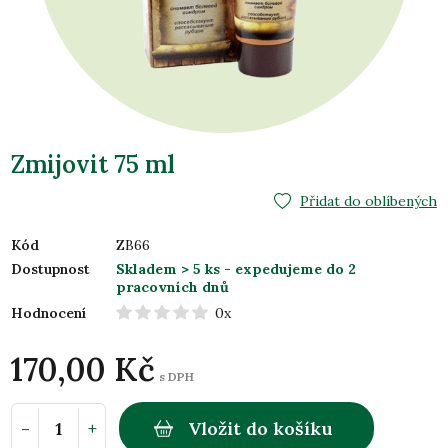
Zmijovit 75 ml
Přidat do oblíbených
Kód
ZB66
Dostupnost
Skladem > 5 ks
- expedujeme do 2
pracovních dnů
Hodnocení
0x
170,00 Kč
s DPH
-
+
Vložit do košíku