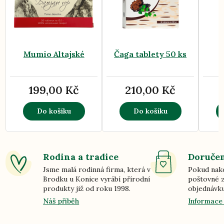
Mumio Altajské
Čaga tablety 50 ks
199,00 Kč
210,00 Kč
Do košíku
Do košíku
Rodina a tradice
Doručen
Jsme malá rodinná firma, která v
Pokud nako
Brodku u Konice vyrábí přírodní
poštovné z
produkty již od roku 1998.
objednávku
Náš příběh
Informace