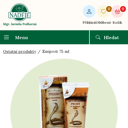
0
0
Přihlásit
Oblíbené
Košík
Menu
Hledat
Ostatní produkty
Zmijovit 75 ml