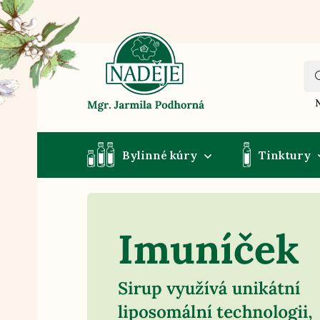
N
Bylinné kúry
Tinktury