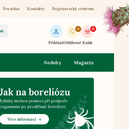
Poradna
Kontakty
Regenerační centrum
0
0
at
Přihlásit
Oblíbené
Košík
Neduhy
Magazín
Jak na boreliózu
Bylinky mohou pomoci při podpoře
organismu po prodělané borelóze.
Více informací