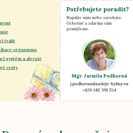
Potřebujete poradit?
Napište nám nebo zavolejte.
avost
Ochotně a zdarma vám
pomůžeme.
émie
cí trakt
xikace organismu
cí systém a alergie
vé cesty
Mgr. Jarmila Podhorná
j.podhorna@nadeje-byliny.eu
+420 582 391 254