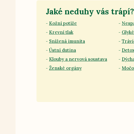
Jaké neduhy vás trápí?
Kožní potíže
Nesp
Krevní tlak
Glyk
Snížená imunita
Trávi
Ústní dutina
Deto
Klouby a nervová soustava
Dýcha
Ženské orgány
Močo