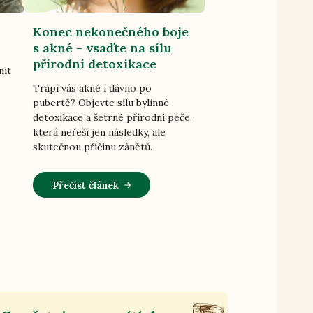
Konec nekonečného boje
s akné - vsaďte na sílu
přírodní detoxikace
nit
Trápí vás akné i dávno po
pubertě? Objevte sílu bylinné
detoxikace a šetrné přírodní péče,
která neřeší jen následky, ale
skutečnou příčinu zánětů.
Přečíst článek