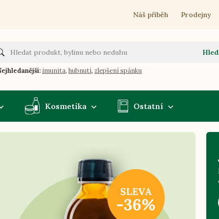
Náš příběh
Prodejny
Hled
ejhledanější:
imunita
,
hubnutí
,
zlepšení spánku
Kosmetika
Ostatní