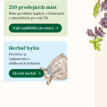
250 prodejních míst
Naše produkty najdete v lékárnách
i zdravíčkách po celé ČR.
Najít nejbližšího prodejce
Herbář bylin
Přečtěte si
zajímavosti o
oblíbených bylinách.
Otevřít herbář