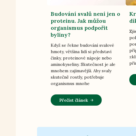
Budování svalů není jen o
Kr
proteinu. Jak můžou
dí
organismus podpořit
Zji
byliny?
pok
pom
Když se řekne budování svalové
pří
hmoty, většina lidí si představí
zkl
činky, proteinové nápoje nebo
při
aminokyseliny. Skutečnost je ale
mnohem zajímavější. Aby svaly
skutečně rostly, potřebuje
organismus mnohe
Přečíst článek