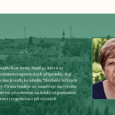
ajitelkou firmy Naděje, která se
 gemmoterapeutických přípravků. Její
cínu ji vedly ke studiu "Herbáře léčivých
rmy. Firma Naděje se zaměřuje na výrobu
znivým působením na lidský organismus,
enci i regeneraci při různých