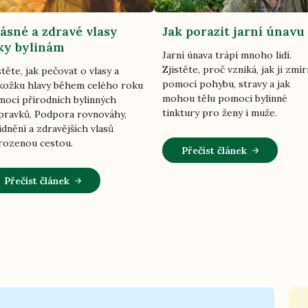
ásné a zdravé vlasy
Jak porazit jarní únavu
ky bylinám
Jarní únava trápí mnoho lidí.
Zjistěte, proč vzniká, jak ji zmír
stěte, jak pečovat o vlasy a
pomocí pohybu, stravy a jak
ožku hlavy během celého roku
mohou tělu pomoci bylinné
ocí přírodních bylinných
tinktury pro ženy i muže.
pravků. Podpora rovnováhy,
idnění a zdravějších vlasů
rozenou cestou.
Přečíst článek
Přečíst článek