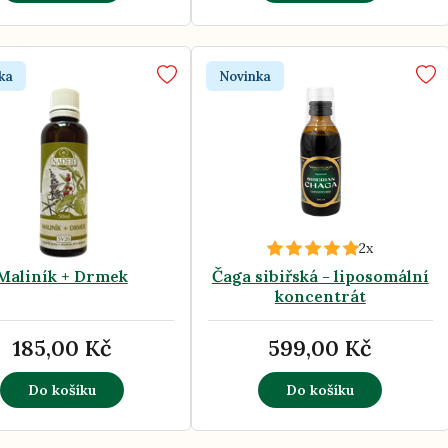
ka
Novinka
2x
Maliník + Drmek
Čaga sibiřská - liposomální
koncentrát
185,00 Kč
599,00 Kč
Do košíku
Do košíku