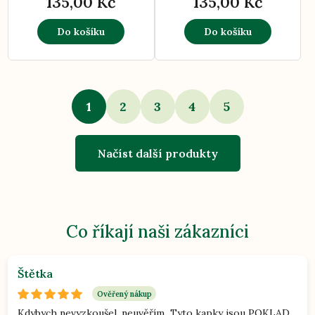
135,00 Kč
135,00 Kč
Do košíku
Do košíku
1
2
3
4
5
Načíst další produkty
Co říkají naši zákazníci
Štětka
Ověřený nákup
Kdybych nevyzkoušel, neuvěřím...Tyto kapky jsou POKLAD