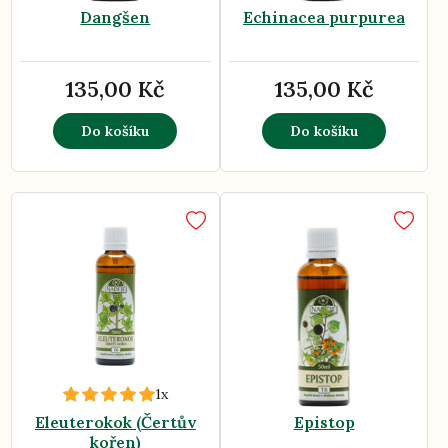
Dangšen
Echinacea purpurea
135,00 Kč
135,00 Kč
Do košíku
Do košíku
1x
Eleuterokok (Čertův
Epistop
kořen)