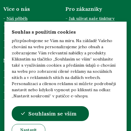
Více o nás
Pro zákazníky
Náš příběh
Jak užívat naše tinktury
Semináře a přednášky
Obchodní podmínky
Souhlas s použitím cookies
Kontakty
Doprava a platba
Pro odběratele
Zpracování osobních údajů
přizpůsobujeme se Vám na míru. Na základě Vašeho
chování na webu personalizujeme jeho obsah a
Dotace EU
zobrazujeme Vám relevantní nabídky a produkty.
Kliknutím na tlačítko „Souhlasím se vším“ souhlasíte
Něco navíc
Mgr. Jarmila Podhorná
také s využíváním cookies a předáním údajů o chování
(Naděje)
Prohlídka našich zahrad
na webu pro zobrazení cílené reklamy na sociálních
Brodek u Konice 3
sítích a v reklamních sítích na dalších webech.
Adoptuj svůj strom
798 46 Brodek u Konice
Personalizaci a cílenou reklamu si můžete podrobněji
Česká republika
Nejčastější dotazy
nastavit nebo kdykoli vypnout po kliknutí na odkaz
Nastavení soukromí
„Nastavit soukromí“ v patičce e-shopu.
Odstoupení od smlouvy
info@nadeje-byliny.eu
Souhlasím se vším
+420 582 391 207
Nastavit