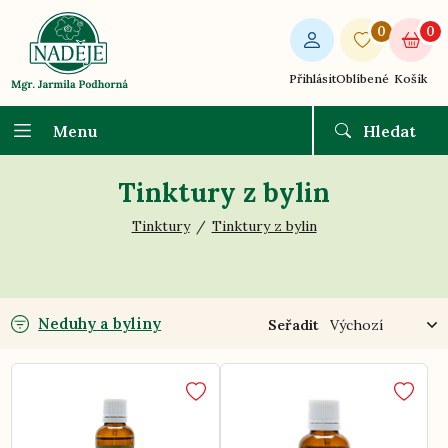
0
0
Přihlásit
Oblíbené
Košík
Menu
Hledat
Tinktury z bylin
Tinktury
Tinktury z bylin
Neduhy a byliny
Seřadit