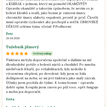
a ZÁZRAK v jednom, který mi pomohl OKAMŽITĚ!!!
Opravdu okamžitě a takovým způsobem, že nevím co je
bolest kloubů a svalů, jako bonus je zmizení únavy,
chronické únavy, slaboty, ospalosti, prostě je pryč. Člověk
musí opravdu vyzkoušet aby pochopil a uvěřil. OBROVSKÉ
DĚKUJI celému týmu, včetně P.Podhorné.
Petr
28.04.2026
Tužebník jilmový
Ověřený nákup
Tinktura mi byla doporučena společně s dalšími na mé
dlouhodobé potíže s bolestí nártů a chodidel. Po mnoha
návštěvách lékařů, po rehabilitacích, kdy nedošlo k
výraznému zlepšení, po dovolené, kdy jsem se bála
došlápnout na nohu, se mi jeví tinktura jako malý zázrak.
Účinky jsem pocítila do týdne. K tomu bonus - opravdu
dobře spím. Koupila jsem znovu po půl roce, opět funguje
a mohu jen doporučit.
Iveta
04.03.2026