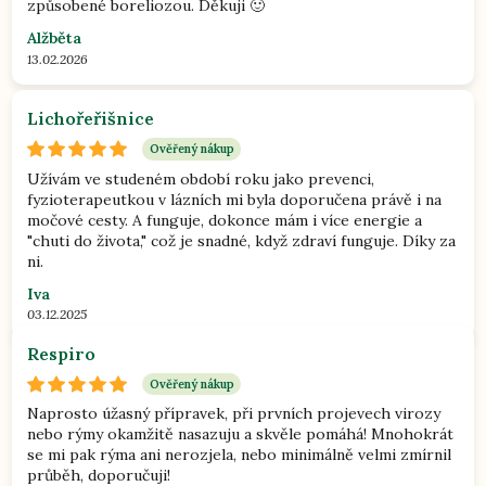
způsobené boreliozou. Děkuji 🙂
Alžběta
13.02.2026
Lichořeřišnice
Ověřený nákup
Užívám ve studeném období roku jako prevenci,
fyzioterapeutkou v lázních mi byla doporučena právě i na
močové cesty. A funguje, dokonce mám i více energie a
"chuti do života," což je snadné, když zdraví funguje. Díky za
ni.
Iva
03.12.2025
Respiro
Ověřený nákup
Naprosto úžasný přípravek, při prvních projevech virozy
nebo rýmy okamžitě nasazuju a skvěle pomáhá! Mnohokrát
se mi pak rýma ani nerozjela, nebo minimálně velmi zmírnil
průběh, doporučuji!