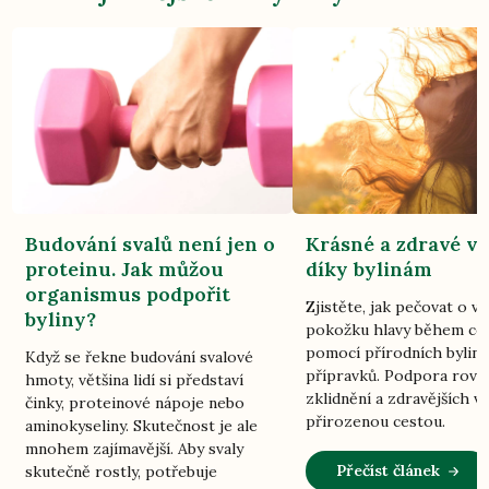
Budování svalů není jen o
Krásné a zdravé vl
proteinu. Jak můžou
díky bylinám
organismus podpořit
Zjistěte, jak pečovat o vl
byliny?
pokožku hlavy během ce
pomocí přírodních bylin
Když se řekne budování svalové
přípravků. Podpora rovn
hmoty, většina lidí si představí
zklidnění a zdravějších vl
činky, proteinové nápoje nebo
přirozenou cestou.
aminokyseliny. Skutečnost je ale
mnohem zajímavější. Aby svaly
Přečíst článek
skutečně rostly, potřebuje