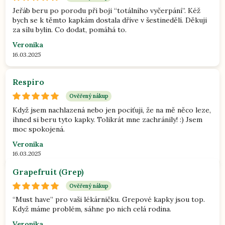
Jeřáb beru po porodu při boji “totálního vyčerpání”. Kéž
bych se k těmto kapkám dostala dříve v šestinedělí. Děkuji
za sílu bylin. Co dodat, pomáhá to.
Veronika
16.03.2025
Respiro
Ověřený nákup
Když jsem nachlazená nebo jen pociťuji, že na mě něco leze,
ihned si beru tyto kapky. Tolikrát mne zachránily! :) Jsem
moc spokojená.
Veronika
16.03.2025
Grapefruit (Grep)
Ověřený nákup
“Must have” pro vaši lékárničku. Grepové kapky jsou top.
Když máme problém, sáhne po nich celá rodina.
Veronika