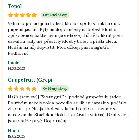
Topol
Ověřený nákup
Velmi doporučuji na bolest kloubů spolu s tinkturou z
pupenů jasanu. Byly mi doporučeny na bolest kloubů
způsobenou bakteriemi (borelióze). Již několikrát jsem
užívala a vždy mě přestaly klouby bolet a přišla úleva.
Nedám na něj dopustit. Moc děkuji paní magistře
Podhorné.
Lucie
14.03.2025
Grapefruit (Grep)
Ověřený nákup
Našla jsem svůj "Svatý grál" v podobě grapefruit-jader.
Používám necelý rok a povedlo se již 4x zarazit v počátku
virózu - počínající bolest v krku i teplota - nemoc se
nerozvinula. Stačí den kloktat a užívat i vnitřně. Druhý den
jsou obtíže pryč. Doporučuji.
Hana
18.02.2025