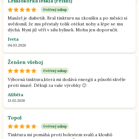
Lesklokorka lesklá (reishi)
Ověřený nákup
Manžel je diabetik. Bral tinkturu na zkoušku a po měsíci si
uvědomil, že mu přestaly tolik otékat nohy a lépe se mu
dýchá. Nyní již věří v sílu bylinek. Mohu jen doporučit.
Iveta
04.03.2026
Ženšen všehoj
Ověřený nákup
Výborná tinktura,která mi dodává energii a působí skvěle
proti únavě. Děkují za vaše výrobky 🙂
Alžběta
13.02.2026
Topol
Ověřený nákup
Tinktura mi pomáhá proti bolestem svalů a kloubů