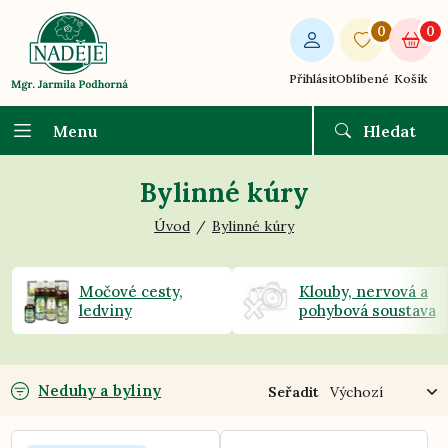
0
0
Přihlásit
Oblíbené
Košík
Menu
Hledat
Bylinné kúry
Úvod
Bylinné kúry
Močové cesty,
Klouby, nervová a
ledviny
pohybová soustava
Neduhy a byliny
Seřadit