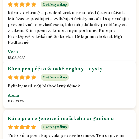
Ověřený nákup
Kůru k ochraně a posílení zraku jsem před časem užívala.
Má úžasně posilující a zvlhčující účinky na oči. Doporučuji i
preventivně, obzvlášť všem, kdo má jakékoliv problémy že
zrakem. Kůru jsem zakoupila nyní podruhé. Kupují v
Prostějově v Lékárně Srdcovka. Děkuji mnohokrát Mgr.
Podhorné.
Věra
18.08.2025
Kúra pro péči o ženské orgány - cysty
Ověřený nákup
Bylinky mají svůj blahodárný účinek.
Alena
11.05.2025
Kúra pro regeneraci mužského organismu
Ověřený nákup
Tuto kúru jsem kupovala pro svého muže. Ten si ji velmi