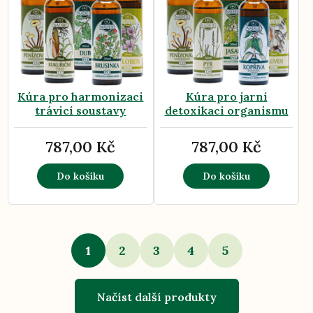
Kúra pro harmonizaci
Kúra pro jarní
trávicí soustavy
detoxikaci organismu
787,00 Kč
787,00 Kč
Do košíku
Do košíku
1
2
3
4
5
Načíst další produkty