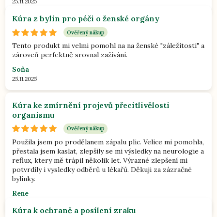
25.11.2025
Kúra z bylin pro péči o ženské orgány
Ověřený nákup
Tento produkt mi velmi pomohl na na ženské "záležitosti" a
zároveň perfektně srovnal zažívání.
Soňa
25.11.2025
Kúra ke zmírnění projevů přecitlivělosti
organismu
Ověřený nákup
Použila jsem po prodělanem zápalu plic. Velice mi pomohla,
přestala jsem kaslat, zlepšily se mi výsledky na neurologie a
reflux, ktery mě trápil několik let. Výrazné zlepšení mi
potvrdily i vysledky odběrů u lékařů. Děkuji za zázračné
bylinky.
Rene
06.10.2025
Kúra k ochraně a posílení zraku