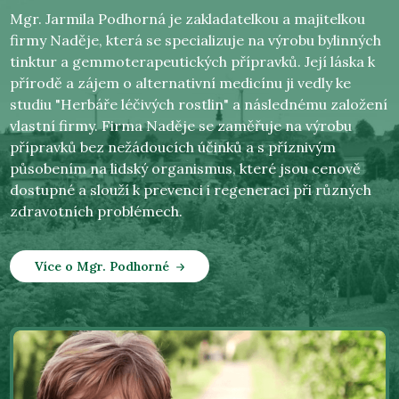
Mgr. Jarmila Podhorná je zakladatelkou a majitelkou
firmy Naděje, která se specializuje na výrobu bylinných
tinktur a gemmoterapeutických přípravků. Její láska k
přírodě a zájem o alternativní medicínu ji vedly ke
studiu "Herbáře léčivých rostlin" a následnému založení
vlastní firmy. Firma Naděje se zaměřuje na výrobu
přípravků bez nežádoucích účinků a s příznivým
působením na lidský organismus, které jsou cenově
dostupné a slouží k prevenci i regeneraci při různých
zdravotních problémech.
Více o Mgr. Podhorné