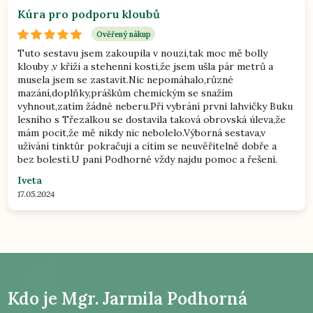
Kúra pro podporu kloubů
Ověřený nákup
Tuto sestavu jsem zakoupila v nouzi,tak moc mě bolly
klouby ,v kříži a stehenní kosti,že jsem ušla pár metrů a
musela jsem se zastavit.Nic nepomáhalo,různé
mazání,doplňky,práškům chemickým se snažím
vyhnout,zatím žádné neberu.Při vybrání první lahvičky Buku
lesního s Třezalkou se dostavila taková obrovská úleva,že
mám pocit,že mě nikdy nic nebolelo.Výborná sestava,v
užívání tinktůr pokračuji a cítím se neuvěřitelně dobře a
bez bolestí.U pani Podhorné vždy najdu pomoc a řešení.
Iveta
17.05.2024
Kdo je
Mgr. Jarmila Podhorná