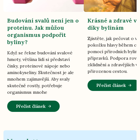
Budování svalů není jen o
Krásné a zdravé vl
proteinu. Jak můžou
díky bylinám
organismus podpořit
Zjistěte, jak pečovat o vl
byliny?
pokožku hlavy během ce
pomocí přírodních bylin
Když se řekne budování svalové
přípravků. Podpora rovn
hmoty, většina lidí si představí
zklidnění a zdravějších vl
činky, proteinové nápoje nebo
přirozenou cestou.
aminokyseliny. Skutečnost je ale
mnohem zajímavější. Aby svaly
Přečíst článek
skutečně rostly, potřebuje
organismus mnohe
Přečíst článek