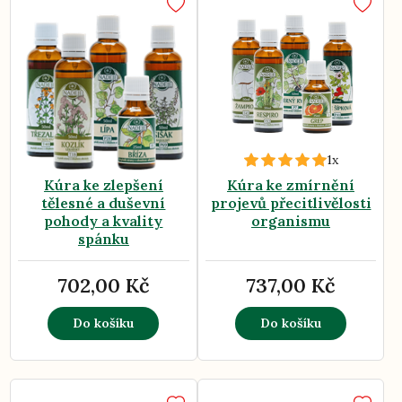
1x
Kúra ke zlepšení
Kúra ke zmírnění
tělesné a duševní
projevů přecitlivělosti
pohody a kvality
organismu
spánku
702,00 Kč
737,00 Kč
Do košíku
Do košíku