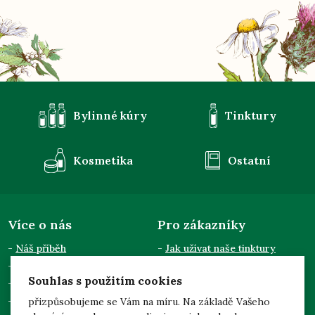
Bylinné kúry
Tinktury
Kosmetika
Ostatní
Více o nás
Pro zákazníky
Náš příběh
Jak užívat naše tinktury
Semináře a přednášky
Obchodní podmínky
Souhlas s použitím cookies
Kontakty
Doprava a platba
Pro odběratele
Zpracování osobních údajů
přizpůsobujeme se Vám na míru. Na základě Vašeho