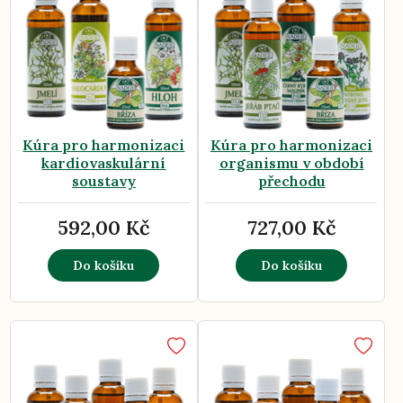
Kúra pro harmonizaci
Kúra pro harmonizaci
kardiovaskulární
organismu v období
soustavy
přechodu
592,00 Kč
727,00 Kč
Do košíku
Do košíku