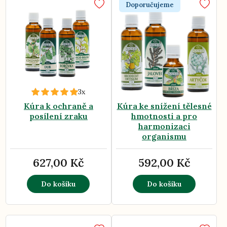
Doporučujeme
3x
Kúra k ochraně a
Kúra ke snížení tělesné
posílení zraku
hmotnosti a pro
harmonizaci
organismu
627,00 Kč
592,00 Kč
Do košíku
Do košíku