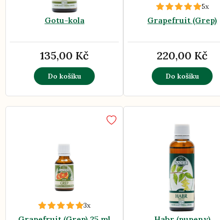
5x
Gotu-kola
Grapefruit (Grep)
135,00 Kč
220,00 Kč
Do košíku
Do košíku
3x
Grapefruit (Grep) 25 ml
Habr (pupeny)