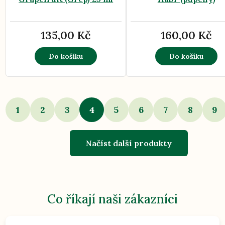
135,00 Kč
160,00 Kč
Do košíku
Do košíku
1
2
3
4
5
6
7
8
9
Načíst další produkty
Co říkají naši zákazníci