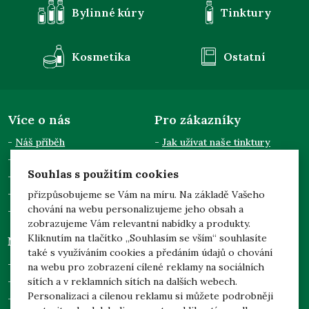
Bylinné kúry
Tinktury
Kosmetika
Ostatní
Více o nás
Pro zákazníky
Náš příběh
Jak užívat naše tinktury
Semináře a přednášky
Obchodní podmínky
Souhlas s použitím cookies
Kontakty
Doprava a platba
Pro odběratele
Zpracování osobních údajů
přizpůsobujeme se Vám na míru. Na základě Vašeho
chování na webu personalizujeme jeho obsah a
Dotace EU
zobrazujeme Vám relevantní nabídky a produkty.
Kliknutím na tlačítko „Souhlasím se vším“ souhlasíte
Něco navíc
Mgr. Jarmila Podhorná
také s využíváním cookies a předáním údajů o chování
(Naděje)
Prohlídka našich zahrad
na webu pro zobrazení cílené reklamy na sociálních
Brodek u Konice 3
sítích a v reklamních sítích na dalších webech.
Adoptuj svůj strom
798 46 Brodek u Konice
Personalizaci a cílenou reklamu si můžete podrobněji
Česká republika
Nejčastější dotazy