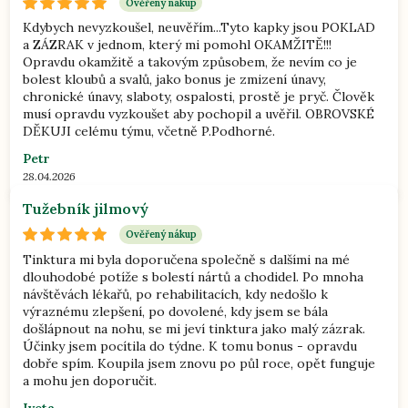
Ověřený nákup
Kdybych nevyzkoušel, neuvěřím...Tyto kapky jsou POKLAD
a ZÁZRAK v jednom, který mi pomohl OKAMŽITĚ!!!
Opravdu okamžitě a takovým způsobem, že nevím co je
bolest kloubů a svalů, jako bonus je zmizení únavy,
chronické únavy, slaboty, ospalosti, prostě je pryč. Člověk
musí opravdu vyzkoušet aby pochopil a uvěřil. OBROVSKÉ
DĚKUJI celému týmu, včetně P.Podhorné.
Petr
28.04.2026
Tužebník jilmový
Ověřený nákup
Tinktura mi byla doporučena společně s dalšími na mé
dlouhodobé potíže s bolestí nártů a chodidel. Po mnoha
návštěvách lékařů, po rehabilitacích, kdy nedošlo k
výraznému zlepšení, po dovolené, kdy jsem se bála
došlápnout na nohu, se mi jeví tinktura jako malý zázrak.
Účinky jsem pocítila do týdne. K tomu bonus - opravdu
dobře spím. Koupila jsem znovu po půl roce, opět funguje
a mohu jen doporučit.
Iveta