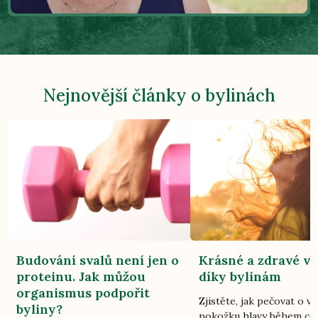
Nejnovější články o bylinách
Budování svalů není jen o
Krásné a zdravé vl
proteinu. Jak můžou
díky bylinám
organismus podpořit
Zjistěte, jak pečovat o vl
byliny?
pokožku hlavy během ce