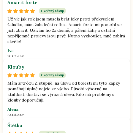
Amarit forte
Ověřený nákup
Už víc jak rok jsem musela brát léky proti překyselení
žaludku, mám žaludeční reflux.. Amarit forte mi pomohl se
jich zbavit. Užívám ho 2x denně, a pálení žáhy a ostatní
nepříjemné projevy jsou pryč. Nutno vyzkoušet, mně zabírá
skvěle!
Iva
20.07.2026
Klouby
Ověřený nákup
Mám artrózu 2. stupně, na úlevu od bolesti mi tyto kapky
pomáhají úplně nejvíc ze všeho. Působí výborně na
ztuhlost, dostaví se výrazná úleva. Kdo má problémy s
klouby doporučuji.
Alena
23.05.2026
Štětka