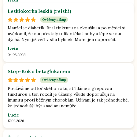
04.03.2026
Lesklokorka lesklá (reishi)
Ověřený nákup
Manžel je diabetik. Bral tinkturu na zkoušku a po měsíci si
uvědomil, že mu přestaly tolik otékat nohy a lépe se mu
dýchá. Nyní již věří v sílu bylinek. Mohu jen doporučit.
Iveta
04.03.2026
Stop-Kok s betaglukanem
Ověřený nákup
Používáme od loňského roku, střídáme s grepovou
tinkturou a ten rozdíl je úžasný. Všude doporučuji na
imunitu proti běžným chorobám. Užívání je tak jednoduché,
že jednodušší být snad ani nemůže.
Lucie
17.02.2026