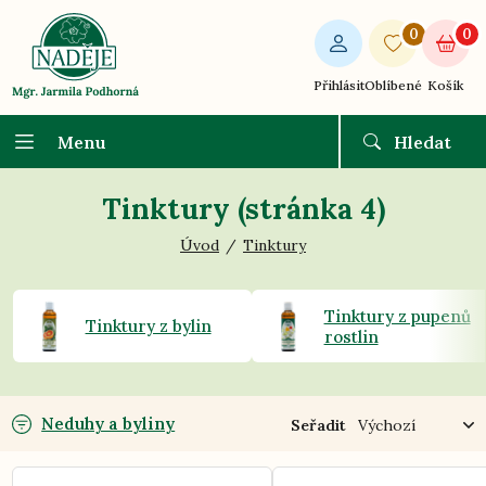
0
0
Přihlásit
Oblíbené
Košík
Menu
Hledat
Tinktury (stránka 4)
Úvod
Tinktury
Tinktury z pupenů
Tinktury z bylin
rostlin
Neduhy a byliny
Seřadit