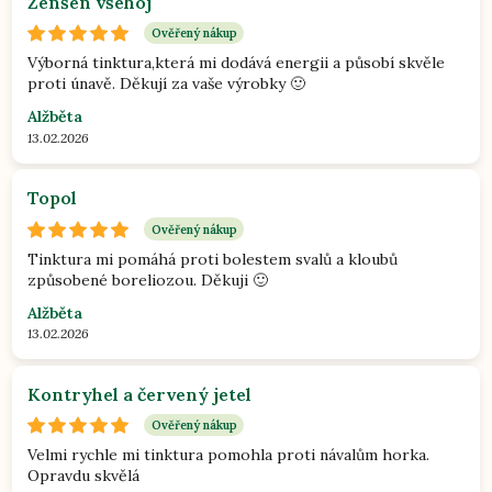
Ženšen všehoj
Ověřený nákup
Výborná tinktura,která mi dodává energii a působí skvěle
proti únavě. Děkují za vaše výrobky 🙂
Alžběta
13.02.2026
Topol
Ověřený nákup
Tinktura mi pomáhá proti bolestem svalů a kloubů
způsobené boreliozou. Děkuji 🙂
Alžběta
13.02.2026
Kontryhel a červený jetel
Ověřený nákup
Velmi rychle mi tinktura pomohla proti návalům horka.
Opravdu skvělá