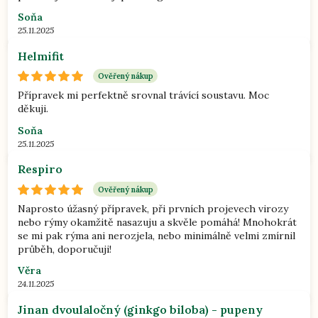
Soňa
25.11.2025
Helmifit
Ověřený nákup
Přípravek mi perfektně srovnal trávící soustavu. Moc
děkuji.
Soňa
25.11.2025
Respiro
Ověřený nákup
Naprosto úžasný přípravek, při prvních projevech virozy
nebo rýmy okamžitě nasazuju a skvěle pomáhá! Mnohokrát
se mi pak rýma ani nerozjela, nebo minimálně velmi zmírnil
průběh, doporučuji!
Věra
24.11.2025
Jinan dvoulaločný (ginkgo biloba) - pupeny