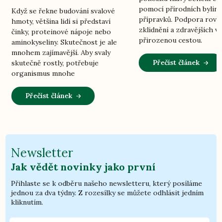
pomocí přírodních bylin
Když se řekne budování svalové
přípravků. Podpora rovn
hmoty, většina lidí si představí
zklidnění a zdravějších vl
činky, proteinové nápoje nebo
přirozenou cestou.
aminokyseliny. Skutečnost je ale
mnohem zajímavější. Aby svaly
Přečíst článek
skutečně rostly, potřebuje
organismus mnohe
Přečíst článek
Newsletter
Jak vědět novinky jako první
Přihlaste se k odběru našeho newsletteru, který posíláme
jednou za dva týdny. Z rozesílky se můžete odhlásit jedním
kliknutím.