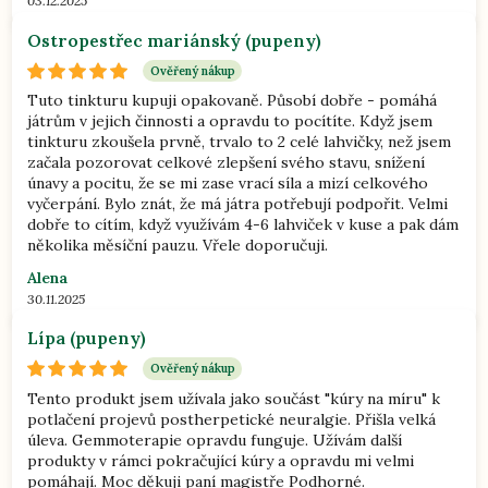
03.12.2025
Ostropestřec mariánský (pupeny)
Ověřený nákup
Tuto tinkturu kupuji opakovaně. Působí dobře - pomáhá
játrům v jejich činnosti a opravdu to pocítíte. Když jsem
tinkturu zkoušela prvně, trvalo to 2 celé lahvičky, než jsem
začala pozorovat celkové zlepšení svého stavu, snížení
únavy a pocitu, že se mi zase vrací síla a mizí celkového
vyčerpání. Bylo znát, že má játra potřebují podpořit. Velmi
dobře to cítím, když využívám 4-6 lahviček v kuse a pak dám
několika měsíční pauzu. Vřele doporučuji.
Alena
30.11.2025
Lípa (pupeny)
Ověřený nákup
Tento produkt jsem užívala jako součást "kúry na míru" k
potlačení projevů postherpetické neuralgie. Přišla velká
úleva. Gemmoterapie opravdu funguje. Užívám další
produkty v rámci pokračující kúry a opravdu mi velmi
pomáhají. Moc děkuji paní magistře Podhorné.